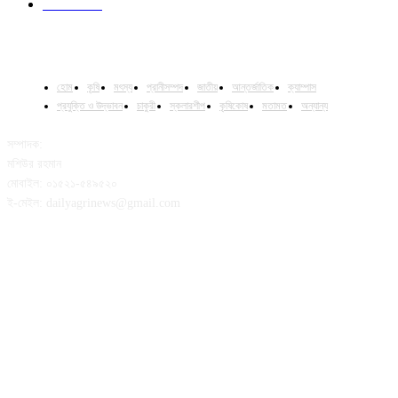
Column
15
হোম
কৃষি
মৎস্য
প্রানীসম্পদ
জাতীয়
আন্তর্জাতিক
ক্যাম্পাস
প্রযুক্তি ও উদ্ভাবন
চাকুরী
স্কলারশীপ
কৃষিকোষ
মতামত
অন্যান্য
সম্পাদক:
মশিউর রহমান
মোবাইল: ০১৫২১-৫৪৯৫২০
ই-মেইল: dailyagrinews@gmail.com
FOLLOW US