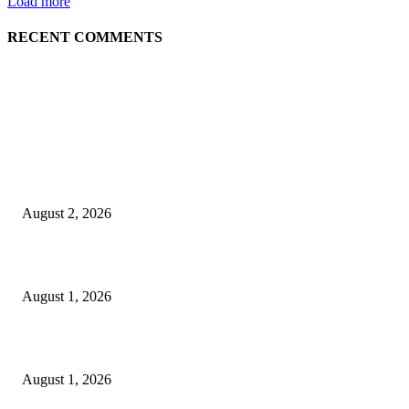
Load more
RECENT COMMENTS
LATEST NEWS
গাকৃবিতে ইয়াসের ব্যতিক্রমধর্মী উদ্যোগ,পরিচ্ছন্ন ক্যাম্পাস ও শব্দ দূষণ রোধে সচেতনতামূলক কর্ম
পালন
August 2, 2026
বাকৃবির দুই স্কুলের ২২ শিক্ষার্থীকে বৃত্তি প্রদান
August 1, 2026
বাকৃবিতে সেন্ট্রাল ওরিয়েন্টেশন অনুষ্ঠিত
August 1, 2026
POPULAR NEWS