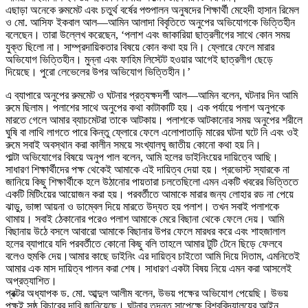
এছাড়া অনেকে রুমমেট এবং চতুর্থ বর্ষের পশুপালন অনুষদের শিক্ষার্থী মেহেদী হাসান রিমেল
ও মো. আসিফ ইকবাল আল—আমিন আলাদা বিবৃতিতে অনুপের অভিযোগকে ভিত্তিহীন
বলেছেন। তারা উল্লেখ করেছেন, ‘পলাশ এবং জাকারিয়া ছাত্রলীগের সাথে কোন সময়
যুক্ত ছিলো না। সাম্প্রদায়িকতার বিষয়ে কোন কথা হয় নি। ফ্লোরে ফেলে মারার
অভিযোগ ভিত্তিহীন। মুন্না এবং ফাহিম লিস্টেট হওয়ার আগেই ছাত্রলীগ ছেড়ে
দিয়েছে। পুরো লেভেলের উপর অভিযোগ ভিত্তিহীন।’
এ ব্যাপারে অনুপের রুমমেট ও ঘটনার প্রত্যক্ষদর্শী আল—আমিন বলেন, ঘটনার দিন আমি
রুমে ছিলাম। পলাশের সাথে অনুপের কথা কাটাকাটি হয়। এক পর্যায়ে পলাশ অনুপকে
মারতে গেলে আমার ব্যাচমেটরা তাকে আটকায়। পলাশকে আটকানোর সময় অনুপের শরীলে
ঘুষি বা লাথি লাগতে পারে কিন্তু ফ্লোরে ফেলে এলোপাতাড়ি মারের ঘটনা ঘটে নি এবং ওই
রুমে সবাই অবস্থান করা কালীন সময়ে সংখ্যালঘু জাতীয় কোনো কথা হয় নি।
পাল্টা অভিযোগের বিষয়ে অনুপ পাল বলেন, আমি হলের ডাইনিংয়ের দায়িত্বে আছি।
সাধারণ শিক্ষার্থীদের পক্ষ থেকেই আমাকে এই দায়িত্ব দেয়া হয়। প্রভোস্ট স্যারকে না
জানিয়ে কিছু শিক্ষার্থীকে হলে উঠানোর পায়তারা চলতেছিলো এমন একটি খবরের ভিত্তিতে
একটি মিটিংয়ের আয়োজন করা হয়। পরবর্তীতে আমাকে মারার জন্য লোহার রড না পেয়ে
ঝাড়ু, ভাঙ্গা আয়না ও ডাম্বেল দিয়ে মারতে উদ্যত হয় পলাশ। তখন সবাই পলাশকে
থামায়। সবাই ঠেকানোর পরেও পলাশ আমাকে মেরে বিছানা থেকে ফেলে দেয়। আমি
বিছানায় উঠে বসলে আবারো আমাকে বিছানার উপর ফেলে মারধর করে এবং শাহজালাল
হলের ব্যাপারে যদি পরবর্তীতে কোনো কিছু বলি তাহলে আমার টুটি টেনে ছিড়ে ফেলবে
বলেও হুমকি দেয়।আমার কাছে ডাইনিং এর দায়িত্ব চাইতো আমি দিয়ে দিতাম, এমনিতেই
আমার এক মাস দায়িত্ব পালন করা শেষ। সাধারণ একটা বিষয় নিয়ে এমন করা আসলেই
অপ্রত্যাশিত।
প্রক্টর অধ্যাপক ড. মো. আব্দুল আলীম বলেন, উভয় পক্ষের অভিযোগ পেয়েছি। উভয়
পক্ষই সুষ্ঠু বিচারের দাবি জানিয়েছে। ঘটনার তদন্ত সাপেক্ষে বিশ্ববিদ্যালয়ের আইন