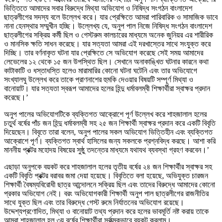
ভিত্তিতে আমাদের সবার বিরুদ্ধে মিথ্যা অভিযোগ ও নিষিদ্ধ সংগঠন বাংলাদেশ
ছাত্রলীগের সদস্য বলে উল্লেখ করে। যার প্রেক্ষিতে আমরা পারিবারিক ও সামাজিক ভাবে
নানা হেনস্থার সম্মুখীন হচ্ছি। উল্লেখ্য যে, অনুপ পাল নিজে নিষিদ্ধ সংগঠন বাংলাদেশ
ছাত্রলীগের সক্রিয় কর্মী ছিল ও গেস্টরুম কালচারের মাধ্যমে অনেক জুনিয়র এর শারীরিক
ও মানসিক ক্ষতি সাধন করেছে। যার সত্যতা আমরা এই দরখাস্তের সাথে সংযুক্ত করে
দিচ্ছি। তার বর্ণনাকৃত ঘটনা যার প্রেক্ষিতে সে অভিযোগ করেছে সেই সময় আমাদের
লেভেলের ১২ থেকে ১৫ জন উপস্থিত ছিল। সেখানে অনাকাঙ্খিত ঘটনার কারনে কথা
কাটাকাটি ও ধস্তাধস্তি হলেও মারামারির কোনো ঘটনা ঘটেনি এবং তার অভিযোগে
সংখ্যালঘু উল্লেখ করে তাকে প্রাণনাশের হুমকি দেওয়ার বিষয়টি সম্পূর্ণ মিথ্যা ও
বানোয়াট। যার সত্যতা স্বরূপ আমাদের হলের হিন্দু ধর্মাবলম্বী শিক্ষার্থীরা স্বাক্ষর প্রদান
করেছে।’
অনুপ পালের অভিযোগটিকে ব্যক্তিগত আক্রোশে পূর্ণ উল্লেখ করে শাহজালাল হলের
চতুর্থ বর্ষের পাঁচ জন হিন্দু ধর্মাবলম্বী সহ ২৫ জন শিক্ষার্থী স্বাক্ষর প্রদান করে একটি বিবৃতি
দিয়েছেন। বিবৃতে তারা বলেন, অনুপ পালের সকল অভিযোগ ভিত্তিহীন এবং ব্যক্তিগত
আক্রোশে পূর্ণ। ব্যক্তিগত স্বার্থ হাসিলের জন্য সকলকে প্রশ্নবিদ্ধ করছে। আশা করি
মাননীয় প্রক্টর মহোদয় বিষয়ের সুষ্ঠু তদন্তের মাধ্যমে যথাযথ ব্যবস্থা গ্রহণ করবেন।’
এছাড়া অনুপকে বয়কট করে শাহজালাল হলের তৃতীয় বর্ষের ২৪ জন শিক্ষার্থীর স্বাক্ষর সহ
একটি বিবৃতি প্রক্টর বরাবর জমা দেয়া হয়েছে। বিবৃতিতে বলা হয়েছে, অভিযুক্ত চারজন
শিক্ষার্থী বৈষম্যবিরোধী ছাত্র আন্দোলনে সক্রিয় ছিল এবং তাদের বিরুদ্ধে আমাদের কোনো
প্রকার অভিযোগ নেই। বরং অভিযোগকারী শিক্ষার্থী অনুপ পাল ছাত্রলীগের রাজনীতির
সাথে যুক্ত ছিল এবং তার বিরুদ্ধে গেস্ট রুমে নির্যাতনের অভিযোগ রয়েছে।
উদ্দেশ্যপ্রণোদিত, মিথ্যা ও বানোয়াট তথ্য প্রদান করে হলের ভাবমূর্তি নষ্ট করায় তাকে
আমরা শাহজালাল হল ৩য় বর্ষের শিক্ষার্থীরা সর্বাত্মকভাবে বয়কট করলাম।