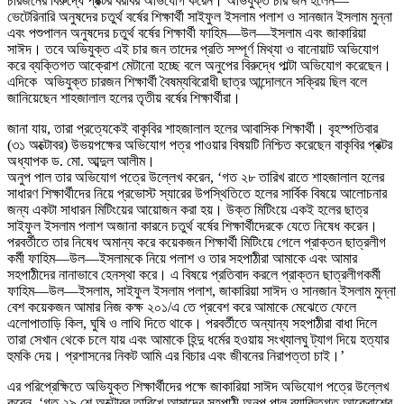
চারজনের বিরুদ্ধে প্রক্টর বরাবর অভিযোগ করেন। অভিযুক্ত চার জন হলেন—
ভেটেরিনারি অনুষদের চতুর্থ বর্ষের শিক্ষার্থী সাইফুল ইসলাম পলাশ ও সানজান ইসলাম মুন্না
এবং পশুপালন অনুষদের চতুর্থ বর্ষের শিক্ষার্থী ফাহিম—উল—ইসলাম এবং জাকারিয়া
সাঈদ। তবে অভিযুক্ত এই চার জন তাদের প্রতি সম্পূর্ণ মিথ্যা ও বানোয়াট অভিযোগ
করে ব্যক্তিগত আক্রোশ মেটানো হচ্ছে বলে অনুপের বিরুদ্ধে পাল্টা অভিযোগ করেছেন।
এদিকে অভিযুক্ত চারজন শিক্ষার্থী বৈষম্যবিরোধী ছাত্র আন্দোলনে সক্রিয় ছিল বলে
জানিয়েছেন শাহজালাল হলের তৃতীয় বর্ষের শিক্ষার্থীরা।
জানা যায়, তারা প্রত্যেকেই বাকৃবির শাহজালাল হলের আবাসিক শিক্ষার্থী। বৃহস্পতিবার
(৩১ অক্টোবর) উভয়পক্ষের অভিযোগ পত্র পাওয়ার বিষয়টি নিশ্চিত করেছেন বাকৃবির প্রক্টর
অধ্যাপক ড. মো. আব্দুল আলীম।
অনুপ পাল তার অভিযোগ পত্রে উল্লেখ করেন, ‘গত ২৮ তারিখ রাতে শাহজালাল হলের
সাধারণ শিক্ষার্থীদের নিয়ে প্রভোস্ট স্যারের উপস্থিতিতে হলের সার্বিক বিষয়ে আলোচনার
জন্য একটা সাধারন মিটিংয়ের আয়োজন করা হয়। উক্ত মিটিংয়ে একই হলের ছাত্র
সাইফুল ইসলাম পলাশ অজানা কারনে চতুর্থ বর্ষের শিক্ষার্থীদেরকে যেতে নিষেধ করেন।
পরবর্তীতে তার নিষেধ অমান্য করে কয়েকজন শিক্ষার্থী মিটিংয়ে গেলে প্রাক্তন ছাত্রলীগ
কর্মী ফাহিম—উল—ইসলামকে নিয়ে পলাশ ও তার সহপাঠীরা আমাকে এবং আমার
সহপাঠীদের নানাভাবে হেনস্থা করে। এ বিষয়ে প্রতিবাদ করলে প্রাক্তন ছাত্রলীগকর্মী
ফাহিম—উল—ইসলাম, সাইফুল ইসলাম পলাশ, জাকারিয়া সাঈদ ও সানজান ইসলাম মুন্না
বেশ কয়েকজন আমার নিজ কক্ষ ২০১/এ তে প্রবেশ করে আমাকে মেঝেতে ফেলে
এলোপাতাড়ি কিল, ঘুষি ও লাথি দিতে থাকে। পরবর্তীতে অন্যান্য সহপাঠীরা বাধা দিলে
তারা সেখান থেকে চলে যায় এবং আমাকে হিন্দু ধর্মের হওয়ায় সংখ্যালঘু ট্যাগ দিয়ে হত্যার
হুমকি দেয়। প্রশাসনের নিকট আমি এর বিচার এবং জীবনের নিরাপত্তা চাই।’
এর পরিপ্রেক্ষিতে অভিযুক্ত শিক্ষার্থীদের পক্ষে জাকারিয়া সাঈদ অভিযোগ পত্রে উল্লেখ
করেন, ‘গত ২৯ শে অক্টোবর তারিখে আমাদের সহপাঠী অনুপ পাল ব্যাক্তিগত আক্রোশের