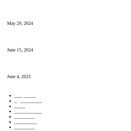
Workshop on Aus Paddy Cultivation and Production
May 29, 2024
সম্ভাবনাময় কাসাভা (শিমুল) আলু
June 15, 2024
Jobs in Supreme Seed company
June 4, 2025
POPULAR CATEGORY
Campus
528
Agriculture
221
Job
43
International
32
National
29
Livestock
23
Fisheries
16