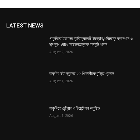
LATEST NEWS
গাকৃবিতে ইয়াসের ব্যতিক্রমধর্মী উদ্যোগ,পরিচ্ছন্ন ক্যাম্পাস ও
শব্দ দূষণ রোধে সচেতনতামূলক কর্মসূচি পালন
August 2, 2026
বাকৃবির দুই স্কুলের ২২ শিক্ষার্থীকে বৃত্তি প্রদান
August 1, 2026
বাকৃবিতে সেন্ট্রাল ওরিয়েন্টেশন অনুষ্ঠিত
August 1, 2026