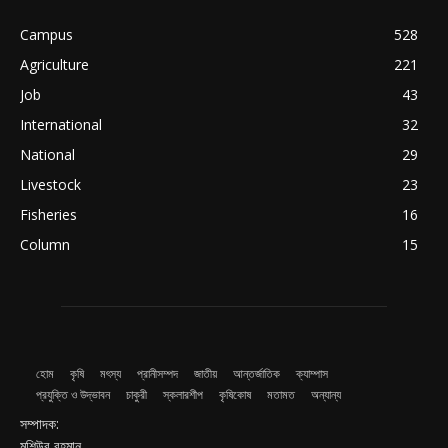
Campus
528
Agriculture
221
Job
43
International
32
National
29
Livestock
23
Fisheries
16
Column
15
হোম
কৃষি
মৎস্য
প্রানীসম্পদ
জাতীয়
আন্তর্জাতিক
ক্যাম্পাস
প্রযুক্তি ও উদ্ভাবন
চাকুরী
স্কলারশীপ
কৃষিকোষ
মতামত
অন্যান্য
সম্পাদক:
মশিউর রহমান