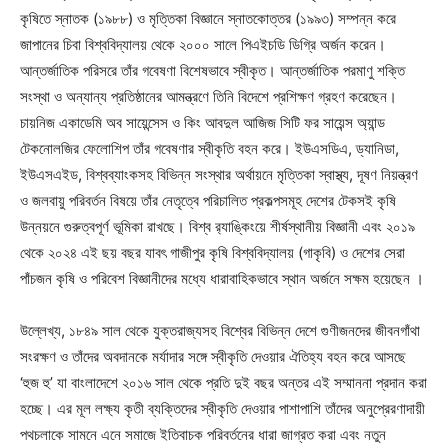
কৃষিতে স্নাতক (১৯৮৮) ও মৃত্তিকা বিজ্ঞানে স্নাতকোত্তর (১৯৯৩) সম্পন্ন করে
জাপানের চিবা বিশ্ববিদ্যালয় থেকে ২০০০ সালে পিএইচডি ডিগ্রি অর্জন করেন।
আন্তর্জাতিক পরিসরে তাঁর গবেষণা বিশেষভাবে স্বীকৃত। আন্তর্জাতিক পরমাণু শক্তি
সংস্থা ও অন্যান্য প্রতিষ্ঠানের আমন্ত্রণে তিনি বিদেশে প্রশিক্ষণ গ্রহণ করেছেন।
চায়নিজ একাডেমি অব সায়েন্সেস ও কিং আবদুল আজিজ সিটি ফর সায়েন্স অ্যান্ড
টেকনোলজির ফেলোশিপ তাঁর গবেষণার স্বীকৃতি বহন করে। ইউএসডিএ, ড্যানিডা,
ইউএসএইড, বিশ্বব্যাংকসহ বিভিন্ন সংস্থার অর্থায়নে মৃত্তিকা স্বাস্থ্য, দূষণ নিয়ন্ত্রণ
ও জলবায়ু পরিবর্তন বিষয়ে তাঁর নেতৃত্বে পরিচালিত প্রকল্পসমূহ দেশের টেকসই কৃষি
উন্নয়নে গুরুত্বপূর্ণ ভূমিকা রাখছে। বিশ্ব র‌্যাঙ্কিংয়ে শীর্ষস্থানীয় বিজ্ঞানী এবং ২০১৯
থেকে ২০২৪ এই ছয় বছর যাবৎ গাজীপুর কৃষি বিশ্ববিদ্যালয় (গাকৃবি) ও দেশের সেরা
পাঁচজন কৃষি ও পরিবেশ বিজ্ঞানীদের মধ্যে ধারাবাহিকভাবে স্থান অর্জনে সক্ষম হয়েছেন ।
উল্লেখ্য, ১৮৪৯ সাল থেকে যুক্তরাজ্যসহ বিশ্বের বিভিন্ন দেশে গুণীজনদের জীবনগাঁথা
সংরক্ষণ ও তাঁদের অবদানকে মর্যাদার সঙ্গে স্বীকৃতি দেওয়ার ঐতিহ্য বহন করে আসছে
‘হুজ হু’ যা বাংলাদেশে ২০১৬ সাল থেকে প্রতি দুই বছর অন্তর এই সম্মাননা প্রদান করা
হচ্ছে। এর মূল লক্ষ্য কৃতী ব্যক্তিদের স্বীকৃতি দেওয়ার পাশাপাশি তাঁদের অনুপ্রেরণাদায়ী
পথচলাকে সামনে এনে সমাজে ইতিবাচক পরিবর্তনের ধারা জাগ্রত করা এবং নতুন