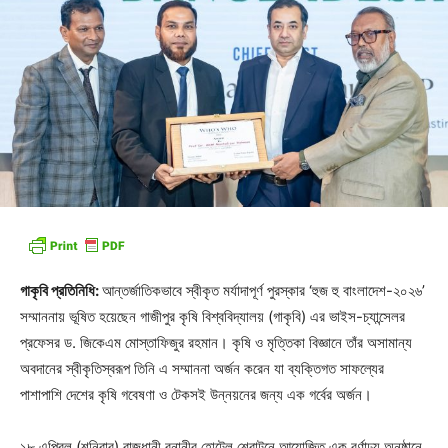
গাকৃবি প্রতিনিধি:
আন্তর্জাতিকভাবে স্বীকৃত মর্যাদাপূর্ণ পুরস্কার ‘হুজ হু বাংলাদেশ-২০২৬’
সম্মাননায় ভূষিত হয়েছেন গাজীপুর কৃষি বিশ্ববিদ্যালয় (গাকৃবি) এর ভাইস-চ্যান্সেলর
প্রফেসর ড. জিকেএম মোস্তাফিজুর রহমান। কৃষি ও মৃত্তিকা বিজ্ঞানে তাঁর অসামান্য
অবদানের স্বীকৃতিস্বরূপ তিনি এ সম্মাননা অর্জন করেন যা ব্যক্তিগত সাফল্যের
পাশাপাশি দেশের কৃষি গবেষণা ও টেকসই উন্নয়নের জন্য এক গর্বের অর্জন।
১৮ এপ্রিল (শনিবার) রাজধানী বনানীর হোটেল শেরাটনে আয়োজিত এক বর্ণাঢ্য অনুষ্ঠানে