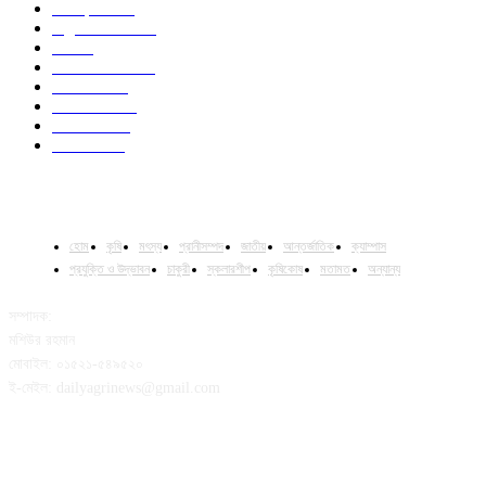
Campus
531
Agriculture
221
Job
43
International
32
National
29
Livestock
24
Fisheries
16
Column
15
হোম
কৃষি
মৎস্য
প্রানীসম্পদ
জাতীয়
আন্তর্জাতিক
ক্যাম্পাস
প্রযুক্তি ও উদ্ভাবন
চাকুরী
স্কলারশীপ
কৃষিকোষ
মতামত
অন্যান্য
সম্পাদক:
মশিউর রহমান
মোবাইল: ০১৫২১-৫৪৯৫২০
ই-মেইল: dailyagrinews@gmail.com
FOLLOW US