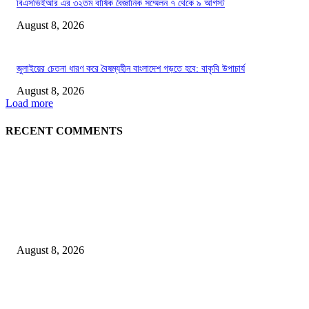
বিএসভিইআর এর ৩২তম বার্ষিক বৈজ্ঞানিক সম্মেলন ৭ থেকে ৯ আগস্ট
August 8, 2026
জুলাইয়ের চেতনা ধারণ করে বৈষম্যহীন বাংলাদেশ গড়তে হবে: বাকৃবি উপাচার্য
August 8, 2026
Load more
RECENT COMMENTS
LATEST NEWS
Govt plans specialised veterinary hospital in every division: Tuku
August 8, 2026
বাকৃবিতে প্রাণী চিকিৎসক ও গবেষকদের ৩২তম বৈজ্ঞানিক সম্মেলন উদ্বোধন