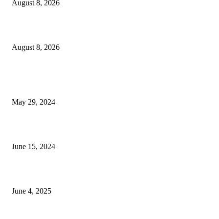
August 8, 2026
বিএসভিইআর এর ৩২তম বার্ষিক বৈজ্ঞানিক সম্মেলন ৭ থেকে ৯ আগস্ট
August 8, 2026
POPULAR NEWS
Workshop on Aus Paddy Cultivation and Production
May 29, 2024
সম্ভাবনাময় কাসাভা (শিমুল) আলু
June 15, 2024
Jobs in Supreme Seed company
June 4, 2025
POPULAR CATEGORY