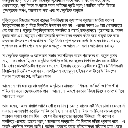
কর্মসূচীর মধ্যে ছিলো ১৬ ডিসেম্বর সূর্যোদয়ের সাথে জাতীয় পতাকা উত্তোলন,
শোভাযাত্রা, স্বাধীনতা সংগ্রামে সকল শহিদের প্রতি শ্রদ্ধা জানিয়ে শহিদ মিনারে
পুষ্পস্তবক অর্পণ, আলোচনা সভা এবং সাংস্কৃতিক অনুষ্ঠান।
মুক্তিযুদ্ধে বিজয়ের স্মরণে বরেন্দ্র বিশ্ববিদ্যালয় ক্যাম্পাস প্রাঙ্গনে জাতীয় পতাকা
উত্তোলনের মধ্যে দিয়ে দিবসটির উদযাপন শুরু হয়। এরপর সকাল ১০ টায় শোভাযাত্রা
বের করা হয়। বরেন্দ্র বিশ্ববিদ্যালয়ের সম্মানিত উপাচার্য(ভারপ্রাপ্ত) প্রফেসর ড. আনন্দ
কুমার সাহা-এর নেতৃত্বে শোভাযাত্রাটি ক্যাম্পাসের প্রধান ফটক হয়ে যাত্রা শুরু করে
চত্বরের উত্তর পাশে অবস্থিত শহিদ মিনারে পুষ্পস্তবক অর্পণের মধ্যে দিয়ে শেষ হয়।
পুষ্পস্তবক অর্পণ শেষে সাংস্কৃতিক অনুষ্ঠান ও আলোচনা সভার আয়োজন করা হয়।
সাংস্কৃতিক অনুষ্ঠান ও আলোচনা সভার সভাপতিত্ব করেন প্রফেসর ড. আনন্দ কুমার
সাহা। আলোচক হিসেবে অনুষ্ঠানে উপস্থিত ছিলেন বরেন্দ্র বিশ্ববিদ্যালয়ের অর্থনীতি
বিভাগের কো-অর্ডিনেটর প্রফেসর ড. মো. ইলিয়াছ হোসেন,সেন্টার ফর ইন্টার ডিসিপ্লিনারী
রিসার্চ-এর ডিরেক্টর প্রফেসর ড. এএইচএম রহমতুল্লাহ ইমন এবং ইংরেজি বিভাগের
প্রধান প্রফেসর মো. শহিদুর রহমান।
আলোচনা পর্ব শুরু হয় সাংস্কৃতিক অনুষ্ঠানের মাধ্যমে। শিক্ষক, কর্মকর্তা ও শিক্ষার্থীরা
পরিবেশন করেন দেশাত্মবোধক গান। আলোচনা অংশে বক্তারা বিজয় দিবসের তাৎপর্য নিয়ে
আলোচনা করেন।
তারা বলেন, ‘আজ বাঙালি জাতির গৌরবের দিন। ১৯৭১ সালের এই দিনে ঢাকার রেসকোর্স
ময়দানে আত্মসমর্পণ করেছিল পাকিস্তানি হানাদার বাহিনী। বিশ্ব মানচিত্রে লাল-সবুজের
পতাকার স্থান পাওয়ার দিন। যে সব বীর সন্তানের প্রাণের বিনিময়ে এই পতাকা ও
মানচিত্র এসেছে, তাদের শ্রদ্ধা জানানোর মাধ্যমেই এই দিবসের মহিমা প্রকাশ পাবে। এ
অর্জন একদিনে সম্ভব হয়নি। বর্তমান প্রজন্মের কাছে মুক্তিযুদ্ধের ইতিহাস তুলে ধরতে