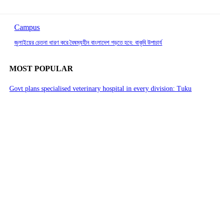
Campus
জুলাইয়ের চেতনা ধারণ করে বৈষম্যহীন বাংলাদেশ গড়তে হবে: বাকৃবি উপাচার্য
MOST POPULAR
Govt plans specialised veterinary hospital in every division: Tuku