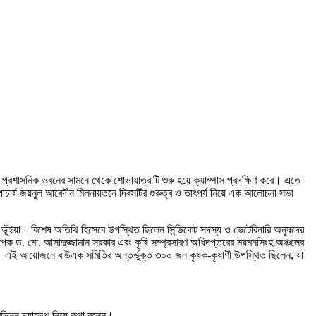
টায় প্রশাসনিক ভবনের সামনে থেকে শোভাযাত্রাটি শুরু হয়ে ক্যাম্পাস প্রদক্ষিণ করে। এতে
ল্পাচার্য জয়নুল আবেদীন মিলনায়তনে দিবসটির গুরুত্ব ও তাৎপর্য নিয়ে এক আলোচনা সভা
ভূঁইয়া। বিশেষ অতিথি হিসেবে উপস্থিত ছিলেন সিন্ডিকেট সদস্য ও ভেটেরিনারি অনুষদের
যাপক ড. মো. আসাদুজ্জামান সরকার এবং কৃষি সম্প্রসারণ অধিদপ্তরের ময়মনসিংহ অঞ্চলের
্থীরা। এই আয়োজনে বাউএক সমিতির অন্তর্ভুক্ত ৩০০ জন কৃষক-কৃষাণী উপস্থিত ছিলেন, যা
িন্ন চ্যালেঞ্জ নিয়ে কথা বলেন।