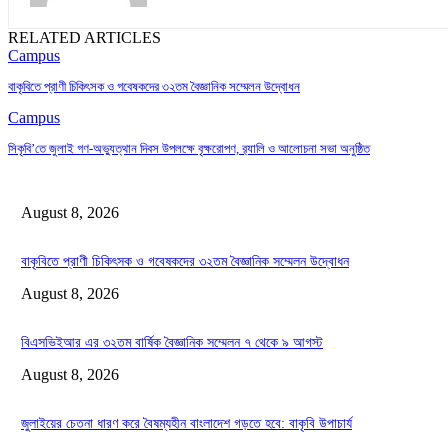
RELATED ARTICLES
Campus
বাকৃবিতে প্রাণী চিকিৎসক ও গবেষকদের ৩২তম বৈজ্ঞানিক সম্মেলন উদ্বোধন
Campus
সিকৃবি’তে জুলাই গণ-অভ্যুত্থান দিবস উপলক্ষে বৃক্ষরোপণ, র‍্যালি ও আলোচনা সভা অনুষ্ঠিত
August 8, 2026
বাকৃবিতে প্রাণী চিকিৎসক ও গবেষকদের ৩২তম বৈজ্ঞানিক সম্মেলন উদ্বোধন
August 8, 2026
বিএসভিইআর এর ৩২তম বার্ষিক বৈজ্ঞানিক সম্মেলন ৭ থেকে ৯ আগস্ট
August 8, 2026
জুলাইয়ের চেতনা ধারণ করে বৈষম্যহীন বাংলাদেশ গড়তে হবে: বাকৃবি উপাচার্য