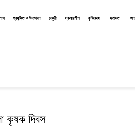
্পাস
প্রযুক্তি ও উদ্ভাবন
চাকুরী
স্কলারশীপ
কৃষিকোষ
মতামত
অন্
লো কৃষক দিবস