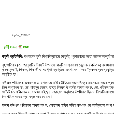
Oplus_131072
বাকৃবি প্রতিনিধি:
বাংলাদেশ কৃষি বিশ্ববিদ্যালয়ে (বাকৃবি) প্রথমবারের মতো জাঁকজমকপূ
বৃহস্পতিবার (৩০ জানুয়ারি) দিবসটি উপলক্ষে বাকৃবি সম্প্রসারণ কেন্দ্রের (বাউএক) ব্যবস্থ
কৃষক-কৃষাণী, শিক্ষক, শিক্ষার্থী ও সংশ্লিষ্ট ব্যক্তিরা অংশ নেন। পরে “কৃষকবান্ধব প্রয
অনুষ্ঠিত হয়।
বাউএক পরিচালক অধ্যাপক ড. মোহাম্মদ নাছির উদ্দিনের সভাপতিত্বে আলোচনা সভায় প্রধা
ডিন অধ্যাপক ড. মো. বাহানুর রহমান, ছাত্র বিষয়ক উপদেষ্টা অধ্যাপক ড. মো. শহীদুল হক
অতিরিক্ত পরিচালক ড. সালমা লাইজু। এছাড়াও অনুষ্ঠানে উপস্থিত ছিলেন বিশ্ববিদ্যালয়ে
দিবসটিকে আরও প্রাণবন্ত করে তোলে।
সভায় বাউএক পরিচালক অধ্যাপক ড. মোহাম্মদ নাছির উদ্দিন বাউএক এর কার্যক্রমের উপর
এসময় কৃষক দিবস উদযাপনের অংশ হিসেবে অনুষ্ঠানে ৬ জন কৃষক-কৃষাণীকে বিশেষ সম্মাননা 