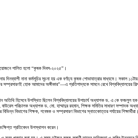
র্ণ আয়োজনে পালিত হলো “কৃষক দিবস-২০২৫”।
াপনায় দিনব্যাপী নানা কর্মসূচির সূচনা হয় এক বর্ণাঢ্য কৃষক শোভাযাত্রার মাধ্যমে। সকাল ১১
ুক্তির সম্প্রসারণই হোক আমাদের অঙ্গীকার”—এ প্রতিপাদ্যকে সামনে রেখে বিশ্ববিদ্যালয়ের শি
ন অতিথি হিসেবে উপস্থিত ছিলেন বিশ্ববিদ্যালয়ের উপাচার্য অধ্যাপক ড. এ কে ফজলুল হক 
, বাউরেস পরিচালক অধ্যাপক ড. মো. হাম্মাদুর রহমান, শিক্ষক সমিতির সাধারণ সম্পাদক অধ্
র বিভিন্ন বিভাগের শিক্ষক, গবেষক ও সম্প্রসারণ বিভাগের স্নাতকোত্তর পর্যায়ের শিক্ষার
 সংক্ষিপ্ত প্রতিবেদন উপস্থাপন করেন।
ও সনদ প্রদান করা হয়। এ সময় দুইজন কৃষক-কৃষাণী তাদের অভিজ্ঞতা ও কৃষির উন্নয়নে বিভ