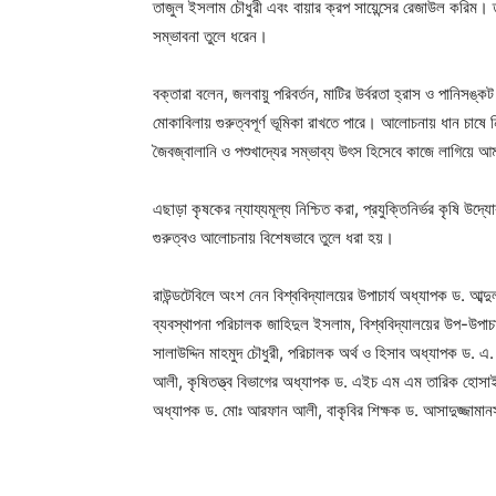
তাজুল ইসলাম চৌধুরী এবং বায়ার ক্রপ সায়েন্সের রেজাউল করিম। তার
সম্ভাবনা তুলে ধরেন।
বক্তারা বলেন, জলবায়ু পরিবর্তন, মাটির উর্বরতা হ্রাস ও পানিসঙ্
মোকাবিলায় গুরুত্বপূর্ণ ভূমিকা রাখতে পারে। আলোচনায় ধান চাষে নি
জৈবজ্বালানি ও পশুখাদ্যের সম্ভাব্য উৎস হিসেবে কাজে লাগিয়ে 
এছাড়া কৃষকের ন্যায্যমূল্য নিশ্চিত করা, প্রযুক্তিনির্ভর কৃষি উদ
গুরুত্বও আলোচনায় বিশেষভাবে তুলে ধরা হয়।
রাউন্ডটেবিলে অংশ নেন বিশ্ববিদ্যালয়ের উপাচার্য অধ্যাপক ড. আব্দ
ব্যবস্থাপনা পরিচালক জাহিদুল ইসলাম, বিশ্ববিদ্যালয়ের উপ-উপাচা
সালাউদ্দিন মাহমুদ চৌধুরী, পরিচালক অর্থ ও হিসাব অধ্যাপক ড.
আলী, কৃষিতত্ত্ব বিভাগের অধ্যাপক ড. এইচ এম এম তারিক হোসাইন,
অধ্যাপক ড. মোঃ আরফান আলী, বাকৃবির শিক্ষক ড. আসাদুজ্জামানসহ 