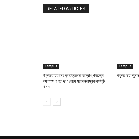
RELATED ARTICLES
Campus
Campus
গাকৃবিতে ইয়াসের ব্যতিক্রমধর্মী উদ্যোগ,পরিচ্ছন্ন
বাকৃবির দুই স্কুলে
ক্যাম্পাস ও শব্দ দূষণ রোধে সচেতনতামূলক কর্মসূচি
পালন