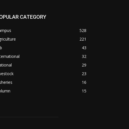
OPULAR CATEGORY
ampus
528
riculture
221
b
43
ternational
32
tional
29
vestock
23
sheries
16
olumn
15