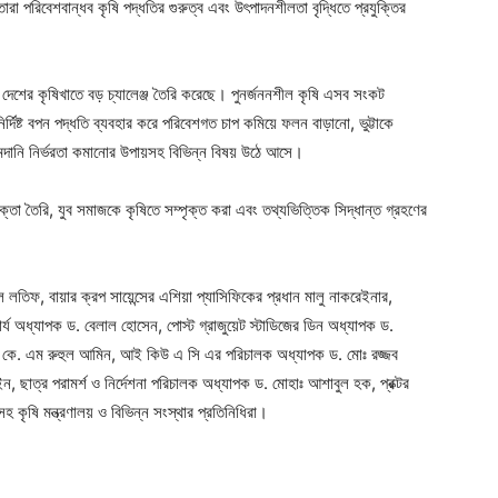
া পরিবেশবান্ধব কৃষি পদ্ধতির গুরুত্ব এবং উৎপাদনশীলতা বৃদ্ধিতে প্রযুক্তির
কট দেশের কৃষিখাতে বড় চ্যালেঞ্জ তৈরি করেছে। পুনর্জননশীল কৃষি এসব সংকট
র্দিষ্ট বপন পদ্ধতি ব্যবহার করে পরিবেশগত চাপ কমিয়ে ফলন বাড়ানো, ভুট্টাকে
আমদানি নির্ভরতা কমানোর উপায়সহ বিভিন্ন বিষয় উঠে আসে।
্যোক্তা তৈরি, যুব সমাজকে কৃষিতে সম্পৃক্ত করা এবং তথ্যভিত্তিক সিদ্ধান্ত গ্রহণের
ুল লতিফ, বায়ার ক্রপ সায়েন্সের এশিয়া প্যাসিফিকের প্রধান মালু নাকরেইনার,
র্য অধ্যাপক ড. বেলাল হোসেন, পোস্ট গ্রাজুয়েট স্টাডিজের ডিন অধ্যাপক ড.
 এ. কে. এম রুহুল আমিন, আই কিউ এ সি এর পরিচালক অধ্যাপক ড. মোঃ রজ্জব
 ছাত্র পরামর্শ ও নির্দেশনা পরিচালক অধ্যাপক ড. মোহাঃ আশাবুল হক, প্রক্টর
কৃষি মন্ত্রণালয় ও বিভিন্ন সংস্থার প্রতিনিধিরা।