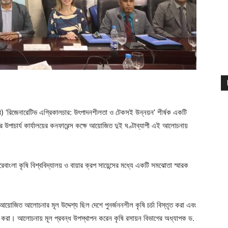
ৃবি) ‘রিজেনারেটিভ এগ্রিকালচার: উৎপাদনশীলতা ও টেকসই উন্নয়ন’ শীর্ষক একটি
লয়ের উপাচার্য কার্যালয়ের কনফারেন্স কক্ষে আয়োজিত দুই ঘণ্টাব্যাপী এই আলোচনায়
রেবাংলা কৃষি বিশ্ববিদ্যালয় ও বায়ার ক্রপ সায়েন্সের মধ্যে একটি সমঝোতা স্মারক
আয়োজিত আলোচনার মূল উদ্দেশ্য ছিল দেশে পুনর্জননশীল কৃষি চর্চা বিস্তৃত করা এবং
 তৈরি করা। আলোচনায় মূল প্রবন্ধ উপস্থাপন করেন কৃষি রসায়ন বিভাগের অধ্যাপক ড.