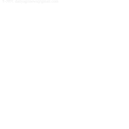
ই-মেইল: dailyagrinews@gmail.com
FOLLOW US