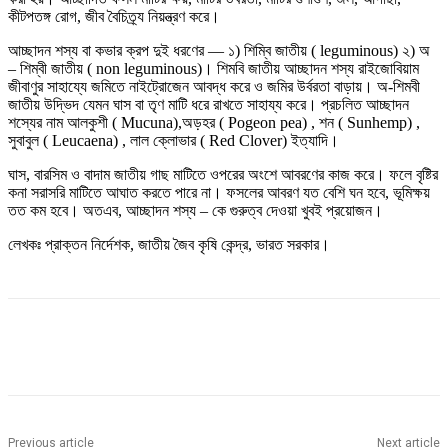
কীটপতঙ্গ রোগ, জীব বৈচিত্র্য নিয়ন্ত্রণ করে।
আচ্ছাদন শস্য বা কভার ক্রপ দুই ধরণের — ১) শিম্বি জাতীয় ( leguminous) ২) অ
– শিম্বী জাতীয় ( non leguminous)। শিমবি জাতীয় আচ্ছাদন শস্য রাইজোবিয়াম
জীবাণুর সাহায্যে জমিতে নাইট্রোজেন আবদ্ধ করে ও জমির উর্বরতা বাড়ায়। অ-শিমবী
জাতীয় উদ্ভিদ যেমন ঘাস বা তৃণ মাটি ধরে রাখতে সাহায্য করে। প্রচলিত আচ্ছাদন
শস্যের নাম আলকুশী ( Mucuna),অড়হর ( Pogeon pea) , শন ( Sunhemp) ,
সুবাবুল ( Leucaena) , লাল ক্লোভার ( Red Clover) ইত্যাদি।
ঘাস, বারসিম ও বাদাম জাতীয় গাছ মাটিতে ওপরের অংশে আবরণের কাজ করে। ফলে বৃষ্টির
কনা সরাসরি মাটিতে আঘাত করতে পারে না। ফসলের আবরণ যত বেশি ঘন হবে, ভূমিক্ষয়
তত কম হবে। অতএব, আচ্ছাদন শস্য – কে গুরুত্ব দেওয়া খুবই প্রয়োজন।
লেখকঃ প্রাক্তন নির্দেশক, জাতীয় জৈব কৃষি কেন্দ্র, ভারত সরকার।
Previous article
Next article