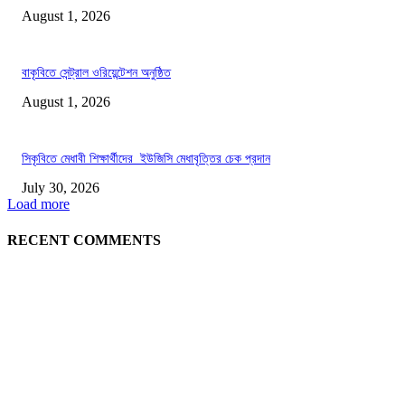
August 1, 2026
বাকৃবিতে সেন্ট্রাল ওরিয়েন্টেশন অনুষ্ঠিত
August 1, 2026
সিকৃবিতে মেধাবী শিক্ষার্থীদের ইউজিসি মেধাবৃত্তির চেক প্রদান
July 30, 2026
Load more
RECENT COMMENTS
LATEST NEWS
গাকৃবিতে ইয়াসের ব্যতিক্রমধর্মী উদ্যোগ,পরিচ্ছন্ন ক্যাম্পাস ও শব্দ দূষণ রোধে সচেতনতামূলক কর্ম
পালন