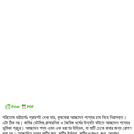
পরিতোষ ভট্টাচার্যঃ প্রায়শই দেখা যায়, কৃষকেরা আচ্ছাদন শস্যের চাষ নিয়ে নিরাসক্ত।
এটা ঠিক নয়। জমির ভৌমিক,রাসায়নিক ও জৈবিক ধর্মের উন্নতি ঘটাতে আচ্ছাদন শস্যের
ভূমিকা প্রচুর। আচ্ছাদন শস্য এমন এক ধরণের উদ্ভিদ, যা মাটি ঢেকে রাখার জন্য রোপণ
করা হয়। আচ্ছাদিত ফসল মাটির ক্ষয়, মাটির উর্বরতা, মাটির গুণাগুণ, জল, আগাছা,