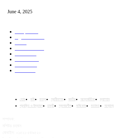
Jobs in Supreme Seed company
June 4, 2025
POPULAR CATEGORY
Campus
528
Agriculture
221
Job
43
International
32
National
29
Livestock
23
Fisheries
16
Column
15
হোম
কৃষি
মৎস্য
প্রানীসম্পদ
জাতীয়
আন্তর্জাতিক
ক্যাম্পাস
প্রযুক্তি ও উদ্ভাবন
চাকুরী
স্কলারশীপ
কৃষিকোষ
মতামত
অন্যান্য
সম্পাদক:
মশিউর রহমান
মোবাইল: ০১৫২১-৫৪৯৫২০