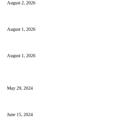
August 2, 2026
বাকৃবির দুই স্কুলের ২২ শিক্ষার্থীকে বৃত্তি প্রদান
August 1, 2026
বাকৃবিতে সেন্ট্রাল ওরিয়েন্টেশন অনুষ্ঠিত
August 1, 2026
POPULAR NEWS
Workshop on Aus Paddy Cultivation and Production
May 29, 2024
সম্ভাবনাময় কাসাভা (শিমুল) আলু
June 15, 2024