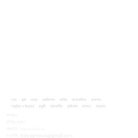
Agriculture
221
Job
43
International
32
National
29
Livestock
23
Fisheries
16
Column
15
হোম
কৃষি
মৎস্য
প্রানীসম্পদ
জাতীয়
আন্তর্জাতিক
ক্যাম্পাস
প্রযুক্তি ও উদ্ভাবন
চাকুরী
স্কলারশীপ
কৃষিকোষ
মতামত
অন্যান্য
সম্পাদক:
মশিউর রহমান
মোবাইল: ০১৫২১-৫৪৯৫২০
ই-মেইল: dailyagrinews@gmail.com