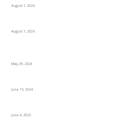
August 1, 2026
বাকৃবিতে সেন্ট্রাল ওরিয়েন্টেশন অনুষ্ঠিত
August 1, 2026
POPULAR NEWS
Workshop on Aus Paddy Cultivation and Production
May 29, 2024
সম্ভাবনাময় কাসাভা (শিমুল) আলু
June 15, 2024
Jobs in Supreme Seed company
June 4, 2025
POPULAR CATEGORY
Campus
528