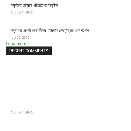
বাকৃবিতে সেন্ট্রাল ওরিয়েন্টেশন অনুষ্ঠিত
August 1, 2026
সিকৃবিতে মেধাবী শিক্ষার্থীদের ইউজিসি মেধাবৃত্তির চেক প্রদান
July 30, 2026
Load more
RECENT COMMENTS
LATEST NEWS
গাকৃবিতে ইয়াসের ব্যতিক্রমধর্মী উদ্যোগ,পরিচ্ছন্ন ক্যাম্পাস ও শব্দ দূষণ রোধে
সচেতনতামূলক কর্মসূচি পালন
August 2, 2026
বাকৃবির দুই স্কুলের ২২ শিক্ষার্থীকে বৃত্তি প্রদান