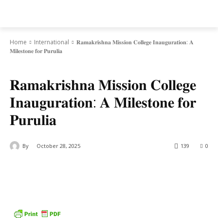
Daily AgriNews
Home
International
𝐑𝐚𝐦𝐚𝐤𝐫𝐢𝐬𝐡𝐧𝐚 𝐌𝐢𝐬𝐬𝐢𝐨𝐧 𝐂𝐨𝐥𝐥𝐞𝐠𝐞 𝐈𝐧𝐚𝐮𝐠𝐮𝐫𝐚𝐭𝐢𝐨𝐧: 𝐀
𝐌𝐢𝐥𝐞𝐬𝐭𝐨𝐧𝐞 𝐟𝐨𝐫 𝐏𝐮𝐫𝐮𝐥𝐢𝐚
International
𝐑𝐚𝐦𝐚𝐤𝐫𝐢𝐬𝐡𝐧𝐚 𝐌𝐢𝐬𝐬𝐢𝐨𝐧 𝐂𝐨𝐥𝐥𝐞𝐠𝐞
𝐈𝐧𝐚𝐮𝐠𝐮𝐫𝐚𝐭𝐢𝐨𝐧: 𝐀 𝐌𝐢𝐥𝐞𝐬𝐭𝐨𝐧𝐞 𝐟𝐨𝐫
𝐏𝐮𝐫𝐮𝐥𝐢𝐚
By
October 28, 2025
139
0