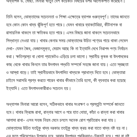
অধ্যাপক ড. মোছা. মিনারা খাতুন বেশ কয়েকটি বিষয়ের উপর আলোকপাত করেছেন।
তিনি বলেন, ভোক্তাদের সচেতনতা ও শিক্ষা এক্ষেত্রে ব্যাপক গুরুত্বপূর্ণ। তাদের জানতে
হবে কোন কোন খাদ্য ঝুঁকিপূর্ণ হতে পারে। যেমন খাবারে ব্যাকটেরিয়া, কীটনাশক বা
রাসায়নিক থাকলে তা ক্ষতিকর হতে পারে। এসব বিষয়ে জানা থাকলে সচেতনভাবে
সিদ্ধান্ত নেওয়া যায়। খাবার কেনার সময় ভোক্তাদের উচিত পণ্যের গায়ে থাকা লেবেল
দেখা- যেমন জৈব, ভেজালমুক্ত, মেয়াদ আছে কি না ইত্যাদি দেখে নিরাপদ পণ্য নির্বাচন
করা। ক্ষতিগ্রস্ত বা খোলা প্যাকেটও এড়িয়ে চলা ভালো। স্থানীয় কৃষক বা উৎপাদকের
কাছ থেকে খাবার কিনলে তার উৎপাদন পদ্ধতি সম্পর্কে সহজে জানা যায়। এতে স্বচ্ছতা
ও আস্থা বাড়ে। তাই স্থানীয়ভাবে উৎপাদিত খাদ্যকে প্রাধান্য দিতে হবে। ভোক্তারা
চাইলে সরাসরি প্রশ্ন করতে পারেন খাবার কীভাবে তৈরি হলো, কী ব্যবহার করা হয়েছে
ইত্যাদি। এতে উৎপাদনকারীরাও সচেতন হয়।
অধ্যাপক মিনারা আরো বলেন, সঠিকভাবে খাবার সংরক্ষণ ও প্রস্তুতি সম্পর্কে জানতে
হবে। খাবার ফ্রিজে রাখা, রান্নার আগে ও পরে হাত ধোয়া, কাঁচা ও রান্না করা খাবার
আলাদা রাখা- এসব সহজ নিয়ম মেনে চললে অনেক রোগ প্রতিরোধ করা যায়।
ভোক্তাদের উচিত যতটুকু খাদ্য দরকার ততটুকু খাদ্য ক্রয় করা যাতে খাদ্য নষ্ট হয় না।
এর ফলে পরিবেশেরও উপকার হবে, আবার উৎপাদন প্রক্রিয়াও টেকসই হবে। পচা বা নষ্ট