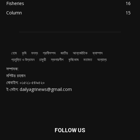
Fisheries
16
Column
15
হোম
কৃষি
মৎস্য
প্রানীসম্পদ
জাতীয়
আন্তর্জাতিক
ক্যাম্পাস
প্রযুক্তি ও উদ্ভাবন
চাকুরী
স্কলারশীপ
কৃষিকোষ
মতামত
অন্যান্য
সম্পাদক:
মশিউর রহমান
মোবাইল: ০১৫২১-৫৪৯৫২০
ই-মেইল: dailyagrinews@gmail.com
FOLLOW US