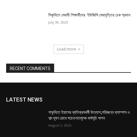
সিকৃবিতে মেধাবী শিক্ষার্থীদের ইউজিসি মেধাবৃত্তির চেক প্রদান
July 30, 2026
Load more
RECENT COMMENTS
LATEST NEWS
গাকৃবিতে ইয়াসের ব্যতিক্রমধর্মী উদ্যোগ,পরিচ্ছন্ন ক্যাম্পাস ও
শব্দ দূষণ রোধে সচেতনতামূলক কর্মসূচি পালন
August 2, 2026