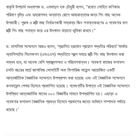
বাকৃবি উপাচার্য অধ্যাপক ড. এমদাদুল হক চৌধুরী বলেন, “রক্তে লোহিত কণিকার
পরিমাণ বৃদ্ধি এবং হৃদরোগসহ অন্যান্য রোগে আক্রান্তদের জন্য শিং মাছ অনেক
উপকারী। পুরুষ ও স্ত্রী মাছ নির্ধারণকারী সম্ভাব্য জিন শনাক্তকরণের এ গবেষণার ফল
স্ত্রী শিং মাছ শনাক্ত করে এর উৎপাদন বাড়াতে ভূমিকা রাখবে।”
ড. তাসলিমা সম্মেলনে আরও বলেন, ‘প্রচলিত হরমোন প্রয়োগ পদ্ধতির পরিবর্তে ‘মার্কার
অ্যাসিসটেড সিলেকশন (এমএএস) পদ্ধতিতে স্বল্প সময়ে স্ত্রী শিং মাছ উৎপাদন করা
সম্ভব হবে, যা অনেক বেশি স্বাস্থ্যসম্মত ও পরিবেশবান্ধব। গবেষণা কাজের ফলাফল
চলতি বছরের মার্চে জাপানিজ সোসাইটি অফ ফিশারিজ সায়েন্স আয়োজিত একটি
আন্তর্জাতিক বৈজ্ঞানিক সম্মেলনে উপস্থাপন করা হয়েছে এবং ওই বৈজ্ঞানিক সম্মেলনে
কনফারেন্স পেপার হিসেবে প্রকাশিত হয়েছে। গবেষণাটির উপাত্ত ওই বৈজ্ঞানিক সম্মেলনে
উপস্থিত আন্তজার্তিক মানের ৩০০ বিজ্ঞানীর সামনে উপস্থাপিত হয়। এছাড়া এ
গবেষণার ফলাফল বৈজ্ঞানিক প্রবন্ধ হিসেবে প্রকাশের জন্যে বর্তমানে সম্পাদনা পর্যায়ে
রয়েছে।’