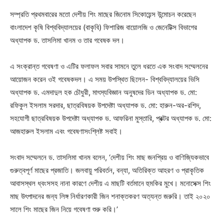
সম্প্রতি প্রথমবারের মতো দেশীয় শিং মাছের জিনোম সিকোয়েন্স উন্মোচন করেছেন
বাংলাদেশ কৃষি বিশ্ববিদ্যালয়ের (বাকৃবি) ফিশারিজ বায়োলজি ও জেনেটিক্স বিভাগের
অধ্যাপক ড. তাসলিমা খানম ও তার গবেষক দল।
এ সংক্রান্ত গবেষণা ও এটির ফলাফল সবার সামনে তুলে ধরতে এক সংবাদ সম্মেলনের
আয়োজন করেন ওই গবেষকদল। এ সময় উপস্থিত ছিলেন- বিশ্ববিদ্যালয়ের ভিসি
অধ্যাপক ড. এমদাদুল হক চৌধুরী, মাৎস্যবিজ্ঞান অনুষদের ডিন অধ্যাপক ড. মো:
রফিকুল ইসলাম সরদার, ছাত্রবিষয়ক উপদেষ্টা অধ্যাপক ড. মো: হারুন-অর-রশিদ,
সহযোগী ছাত্রবিষয়ক উপদেষ্টা অধ্যাপক ড. আফরিনা মুস্তারি, প্রক্টর অধ্যাপক ড. মো:
আজহারুল ইসলাম এবং গবেষণাসংশ্লিষ্ট সবাই।
সংবাদ সম্মেলনে ড. তাসলিমা খানম বলেন, ‘দেশীয় শিং মাছ জনপ্রিয় ও বাণিজ্যিকভাবে
গুরুত্বপূর্ণ মাছের প্রজাতি। জলবায়ু পরিবর্তন, বন্যা, অতিরিক্ত আহরণ ও প্রাকৃতিক
আবাসস্থল ধ্বংসসহ নানা কারণে দেশীয় এ মাছটি বর্তমানে হুমকির মুখে। মনোসেক্স শিং
মাছ উৎপাদনের জন্য লিঙ্গ নির্ধারণকারী জিন শনাক্তকরণ অত্যন্ত জরুরি। তাই ২০২০
সালে শিং মাছের জিন নিয়ে গবেষণা শুরু করি।’