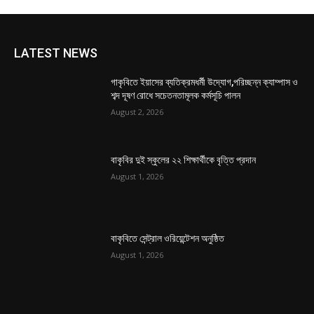
LATEST NEWS
গাকৃবিতে ইয়াসের ব্যতিক্রমধর্মী উদ্যোগ,পরিচ্ছন্ন ক্যাম্পাস ও
শব্দ দূষণ রোধে সচেতনতামূলক কর্মসূচি পালন
August 2, 2026
বাকৃবির দুই স্কুলের ২২ শিক্ষার্থীকে বৃত্তি প্রদান
August 1, 2026
বাকৃবিতে সেন্ট্রাল ওরিয়েন্টেশন অনুষ্ঠিত
August 1, 2026