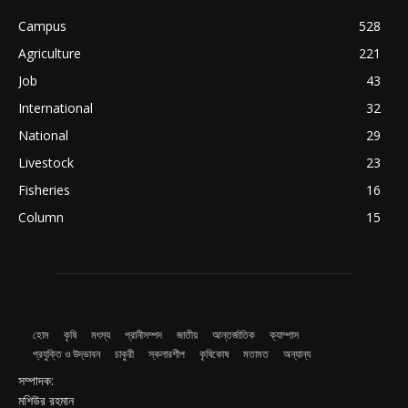
Campus
528
Agriculture
221
Job
43
International
32
National
29
Livestock
23
Fisheries
16
Column
15
হোম
কৃষি
মৎস্য
প্রানীসম্পদ
জাতীয়
আন্তর্জাতিক
ক্যাম্পাস
প্রযুক্তি ও উদ্ভাবন
চাকুরী
স্কলারশীপ
কৃষিকোষ
মতামত
অন্যান্য
সম্পাদক:
মশিউর রহমান