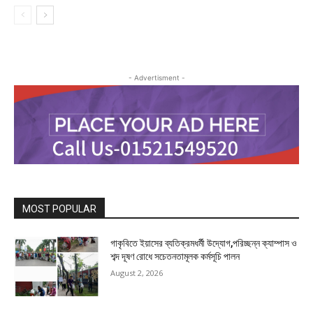
- Advertisment -
MOST POPULAR
গাকৃবিতে ইয়াসের ব্যতিক্রমধর্মী উদ্যোগ,পরিচ্ছন্ন ক্যাম্পাস ও
শব্দ দূষণ রোধে সচেতনতামূলক কর্মসূচি পালন
August 2, 2026