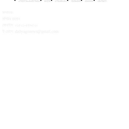
সম্পাদক:
মশিউর রহমান
মোবাইল: ০১৫২১-৫৪৯৫২০
ই-মেইল: dailyagrinews@gmail.com
FOLLOW US