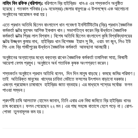
নাহিদ বিন রফিক (বরিশাল):
বরিশালে ব্রি হাইব্রিড ধান-৪ এর শস্যকর্তন অনুষ্ঠিত
হয়েছে। গতকাল শনিবার (০৯ নভেম্বর) জেলার বাবুগঞ্জে এ উপলক্ষ্যে এক আলোচনা
অনুষ্ঠানের আয়োজন করা হয়।
এতে প্রধান অতিথি ছিলেন বাংলাদেশ ধান গবেষণা ইনস্টিটিউটের (ব্রি) প্রধান বৈজ্ঞানিক
কর্মকর্তা ডক্টর মুহম্মদ আশিক ইকবাল খান। সভাপতিত্ব করেন ব্রি ঊর্ধ্বতন বৈজ্ঞানিক
কর্মকর্তা ডক্টর প্রিয় লাল বিশ্বাস। বিশেষ অতিথি ছিলেন বাংলাদেশ কৃষি বিশ্ববিদ্যালয়ের
ডক্টর উজ্জ্বল কুমার নাথ, হাইব্রিড ধান বিশেষজ্ঞ ইয়ান সু জি, ওয়াং ফা জুন, লিও ইউ
পিং এবং ব্রি গাজীপুরের ঊর্ধ্বতন বৈজ্ঞানিক কর্মকর্তা আফছানা আনছারী।
অনুষ্ঠানের অন্যান্যের মধ্যে বক্তব্য রাখেন বৈজ্ঞানিক কর্মকর্তা তমালিকা সাহা, কিষানী
আয়েশা বেগম প্রমুখ। অনুষ্ঠানে অর্ধ শতাধিক কৃষক অংশগ্রহণ করেন।
শস্যকর্তন অনুষ্ঠানে প্রধান অতিথি বলেন, দিন দিন মানুষ বাড়ছে। কমছে জমির পরিমাণ।
তাই অতিরিক্ত মানুষের খাদ্যের চাহিদা মেটাতে ফসলের উৎপাদন বাড়ানো দরকার।
এজন্য প্রয়োজন চাষাবাদে হাইব্রিড জাত ব্যবহার। এর মাধ্যমে শস্যের সর্বোচ্চ ফলন
পাওয়া সম্ভব।
প্রদর্শনী চাষি আলতাফ হোসেন জানান, তিনি এবার এক বিঘা জমিতে ব্রি হাইব্রিড ধান৪
চাষ করেছেন। ফলন পেয়েছেন ২২ মন। এর গাছ সহজে বাতাসে হেলে পড়ে না। রোগ-
পোকা তুলনামূলক কম হয়।