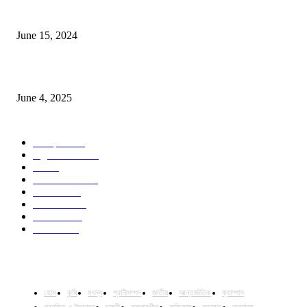
সম্ভাবনাময় কাসাভা (শিমুল) আলু
June 15, 2024
Jobs in Supreme Seed company
June 4, 2025
POPULAR CATEGORY
Campus
528
Agriculture
221
Job
43
International
32
National
29
Livestock
23
Fisheries
16
Column
15
হোম
কৃষি
মৎস্য
প্রানীসম্পদ
জাতীয়
আন্তর্জাতিক
ক্যাম্পাস
প্রযুক্তি ও উদ্ভাবন
চাকুরী
স্কলারশীপ
কৃষিকোষ
মতামত
অন্যান্য