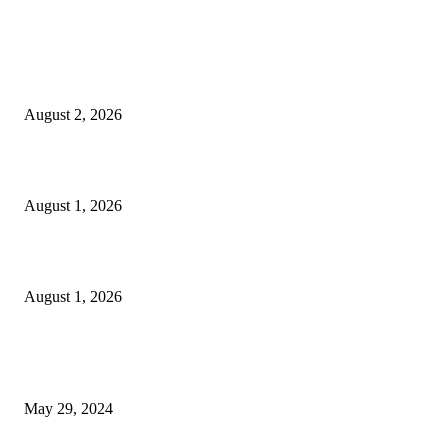
LATEST NEWS
গাকৃবিতে ইয়াসের ব্যতিক্রমধর্মী উদ্যোগ,পরিচ্ছন্ন ক্যাম্পাস ও শব্দ দূষণ রোধে সচেতনতামূলক কর্ম
পালন
August 2, 2026
বাকৃবির দুই স্কুলের ২২ শিক্ষার্থীকে বৃত্তি প্রদান
August 1, 2026
বাকৃবিতে সেন্ট্রাল ওরিয়েন্টেশন অনুষ্ঠিত
August 1, 2026
POPULAR NEWS
Workshop on Aus Paddy Cultivation and Production
May 29, 2024