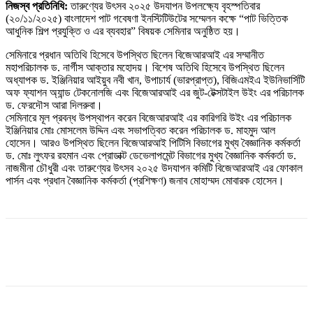
নিজস্ব প্রতিনিধি:
তারুণ্যের উৎসব ২০২৫ উদযাপন উপলক্ষ্যে বৃহস্পতিবার
(২০/১১/২০২৫) বাংলাদেশ পাট গবেষণা ইনস্টিটিউটের সম্মেলন কক্ষে “পাট ভিত্তিক
আধুনিক শিল্প প্রযুক্তি ও এর ব্যবহার” বিষয়ক সেমিনার অনুষ্ঠিত হয়।
সেমিনারে প্রধান অতিথি হিসেবে উপস্থিত ছিলেন বিজেআরআই এর সম্মানীত
মহাপরিচালক ড. নার্গীস আক্তার মহোদয়। বিশেষ অতিথি হিসেবে উপস্থিত ছিলেন
অধ্যাপক ড. ইঞ্জিনিয়ার আইয়ুব নবী খান, উপাচার্য (ভারপ্রাপ্ত), বিজিএমইএ ইউনিভার্সিটি
অফ ফ্যাশন অ্যান্ড টেকনোলজি এবং বিজেআরআই এর জুট-টেক্সটাইল উইং এর পরিচালক
ড. ফেরদৌস আরা দিলরুবা।
সেমিনারে মূল প্রবন্ধ উপস্থাপন করেন বিজেআরআই এর কারিগরি উইং এর পরিচালক
ইঞ্জিনিয়ার মোঃ মোসলেম উদ্দিন এবং সভাপত্বিত করেন পরিচালক ড. মাহমুদ আল
হোসেন। আরও উপস্থিত ছিলেন বিজেআরআই পিটিসি বিভাগের মুখ্য বৈজ্ঞানিক কর্মকর্তা
ড. মোঃ লুৎফর রহমান এবং প্রোডাক্ট ডেভেলাপমেন্ট বিভাগের মুখ্য বৈজ্ঞানিক কর্মকর্তা ড.
নাজমীনা চৌধুরী এবং তারুণ্যের উৎসব ২০২৫ উদযাপন কমিটি বিজেআরআই এর ফোকাল
পার্সন এবং প্রধান বৈজ্ঞানিক কর্মকর্তা (প্রশিক্ষণ) জনাব মোহাম্মদ মোবারক হোসেন।