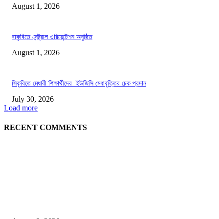
August 1, 2026
বাকৃবিতে সেন্ট্রাল ওরিয়েন্টেশন অনুষ্ঠিত
August 1, 2026
সিকৃবিতে মেধাবী শিক্ষার্থীদের ইউজিসি মেধাবৃত্তির চেক প্রদান
July 30, 2026
Load more
RECENT COMMENTS
LATEST NEWS
গাকৃবিতে ইয়াসের ব্যতিক্রমধর্মী উদ্যোগ,পরিচ্ছন্ন ক্যাম্পাস ও শব্দ দূষণ রোধে সচেতনতামূলক কর্ম
পালন