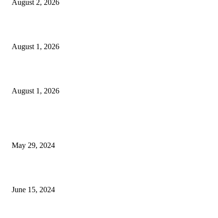
August 2, 2026
বাকৃবির দুই স্কুলের ২২ শিক্ষার্থীকে বৃত্তি প্রদান
August 1, 2026
বাকৃবিতে সেন্ট্রাল ওরিয়েন্টেশন অনুষ্ঠিত
August 1, 2026
POPULAR NEWS
Workshop on Aus Paddy Cultivation and Production
May 29, 2024
সম্ভাবনাময় কাসাভা (শিমুল) আলু
June 15, 2024