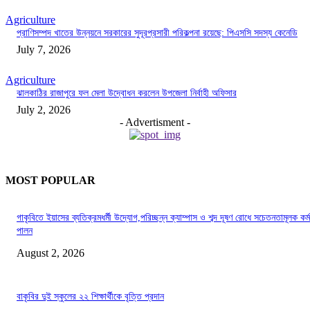
Agriculture
প্রাণিসম্পদ খাতের উন্নয়নে সরকারের সুদূরপ্রসারী পরিকল্পনা রয়েছে: পিএসসি সদস্য কেনেডি
July 7, 2026
Agriculture
ঝালকাঠির রাজাপুরে ফল মেলা উদ্বোধন করলেন উপজেলা নির্বাহী অফিসার
July 2, 2026
- Advertisment -
MOST POPULAR
গাকৃবিতে ইয়াসের ব্যতিক্রমধর্মী উদ্যোগ,পরিচ্ছন্ন ক্যাম্পাস ও শব্দ দূষণ রোধে সচেতনতামূলক কর্ম
পালন
August 2, 2026
বাকৃবির দুই স্কুলের ২২ শিক্ষার্থীকে বৃত্তি প্রদান