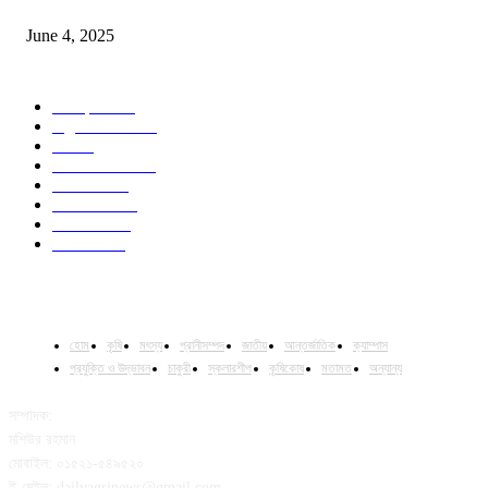
Jobs in Supreme Seed company
June 4, 2025
POPULAR CATEGORY
Campus
528
Agriculture
221
Job
43
International
32
National
29
Livestock
23
Fisheries
16
Column
15
হোম
কৃষি
মৎস্য
প্রানীসম্পদ
জাতীয়
আন্তর্জাতিক
ক্যাম্পাস
প্রযুক্তি ও উদ্ভাবন
চাকুরী
স্কলারশীপ
কৃষিকোষ
মতামত
অন্যান্য
সম্পাদক:
মশিউর রহমান
মোবাইল: ০১৫২১-৫৪৯৫২০
ই-মেইল: dailyagrinews@gmail.com