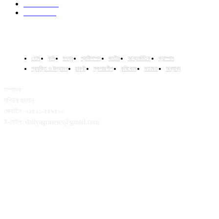
Fisheries
16
Column
15
হোম
কৃষি
মৎস্য
প্রানীসম্পদ
জাতীয়
আন্তর্জাতিক
ক্যাম্পাস
প্রযুক্তি ও উদ্ভাবন
চাকুরী
স্কলারশীপ
কৃষিকোষ
মতামত
অন্যান্য
সম্পাদক:
মশিউর রহমান
মোবাইল: ০১৫২১-৫৪৯৫২০
ই-মেইল: dailyagrinews@gmail.com
FOLLOW US