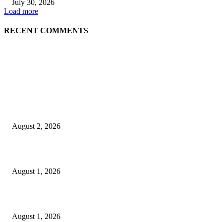
July 30, 2026
Load more
RECENT COMMENTS
LATEST NEWS
গাকৃবিতে ইয়াসের ব্যতিক্রমধর্মী উদ্যোগ,পরিচ্ছন্ন ক্যাম্পাস ও শব্দ দূষণ রোধে সচেতনতামূলক কর্ম
পালন
August 2, 2026
বাকৃবির দুই স্কুলের ২২ শিক্ষার্থীকে বৃত্তি প্রদান
August 1, 2026
বাকৃবিতে সেন্ট্রাল ওরিয়েন্টেশন অনুষ্ঠিত
August 1, 2026