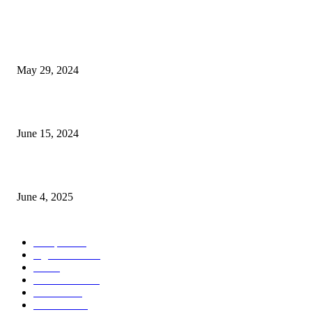
POPULAR NEWS
Workshop on Aus Paddy Cultivation and Production
May 29, 2024
সম্ভাবনাময় কাসাভা (শিমুল) আলু
June 15, 2024
Jobs in Supreme Seed company
June 4, 2025
POPULAR CATEGORY
Campus
528
Agriculture
221
Job
43
International
32
National
29
Livestock
23