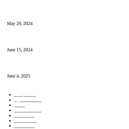
Workshop on Aus Paddy Cultivation and Production
May 29, 2024
সম্ভাবনাময় কাসাভা (শিমুল) আলু
June 15, 2024
Jobs in Supreme Seed company
June 4, 2025
POPULAR CATEGORY
Campus
531
Agriculture
221
Job
43
International
32
National
29
Livestock
24
Fisheries
16