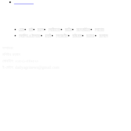
Column
15
হোম
কৃষি
মৎস্য
প্রানীসম্পদ
জাতীয়
আন্তর্জাতিক
ক্যাম্পাস
প্রযুক্তি ও উদ্ভাবন
চাকুরী
স্কলারশীপ
কৃষিকোষ
মতামত
অন্যান্য
সম্পাদক:
মশিউর রহমান
মোবাইল: ০১৫২১-৫৪৯৫২০
ই-মেইল: dailyagrinews@gmail.com
FOLLOW US