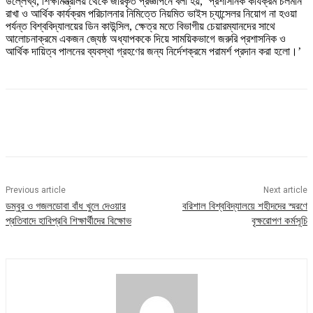
উল্লেখ্য, শিক্ষামন্ত্রালয় থেকে জরিকৃত প্রজ্ঞাপনে বলা হয়, ‘প্রশাসনিক কার্যক্রম চলমান
রাখা ও আর্থিক কার্যক্রম পরিচালনার নিমিত্তে নিয়মিত ভাইস চ্যান্সেলর নিয়োগ না হওয়া
পর্যন্ত বিশ্ববিদ্যালয়ের ডিন কাউন্সিল, ক্ষেত্র মতে বিভাগীয় চেয়ারম্যানদের সাথে
আলোচনাক্রমে একজন জ্যেষ্ঠ অধ্যাপককে দিয়ে সাময়িকভাগে জরুরি প্রশাসনিক ও
আর্থিক দায়িত্ব পালনের ব্যবস্থা গ্রহণের জন্য নির্দেশক্রমে পরামর্শ প্রদান করা হলো।’
Previous article
Next article
ডম্বুর ও গজলডোবা বাঁধ খুলে দেওয়ার
বরিশাল বিশ্ববিদ্যালয়ে শহীদদের স্মরণে
প্রতিবাদে হাবিপ্রবি শিক্ষার্থীদের বিক্ষোভ
বৃক্ষরোপণ কর্মসূচি