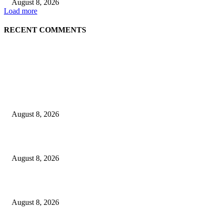
August 8, 2026
Load more
RECENT COMMENTS
LATEST NEWS
Govt plans specialised veterinary hospital in every division: Tuku
August 8, 2026
বাকৃবিতে প্রাণী চিকিৎসক ও গবেষকদের ৩২তম বৈজ্ঞানিক সম্মেলন উদ্বোধন
August 8, 2026
বিএসভিইআর এর ৩২তম বার্ষিক বৈজ্ঞানিক সম্মেলন ৭ থেকে ৯ আগস্ট
August 8, 2026
POPULAR NEWS