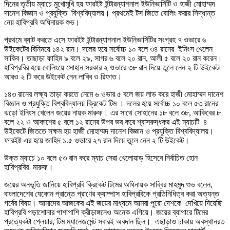
দিনের তৃতীয় ম্যাচে মুখোমুখি হয় ফারইষ্ট ইন্টারন্যাশনাল ইউনিভার্সিটি ও হাজী মোহাম্মদ
দানেশ বিজ্ঞান ও প্রযুক্তি বিশ্ববিদ্যালয়। প্রথমেই টস জিতে বোলিং করার সিদ্ধান্ত
নেয় হাবিপ্রবি অধিনায়ক শুভ।
প্রথমে ব্যাট করতে এসে ফারইষ্ট ইন্টারন্যাশনাল ইউনিভার্সিটির সংগ্রহ ৭ ওভারে ৬
উইকেটের বিনিময়ে ১৪২ রান। দলের হয়ে সর্বোচ্চ ১০ বলে ৩৪ রানের ইনিংস খেলেন
সাকিব। তাছাড়া ফাহিম ৯ বলে ২৯, সাগর ৬ বলে ২০ রান, আলী ৫ বলে ২০ রান করেন।
হাবিপ্রবির হয়ে বোলিংয়ে সোহান সরকার ২ ওভারে ৩৮ রান দিয়ে তুলে নেন ২ টি উইকেট৷
আরও ২ টি করে উইকেট নেন লাবিব ও রিফাত।
১৪৩ রানের লক্ষ্য তাড়া করতে নেমে ৬ ওভার ৫ বলে জয় লাভ করে হাজী মোহাম্মদ দানেশ
বিজ্ঞান ও প্রযুক্তি বিশ্ববিদ্যালয় ক্রিকেট টিম । দলের হয়ে সর্বোচ্চ ১০ বলে ৫৩ রানের
ঝড়ো ইনিংস খেলেন জয়ের নায়ক মারুফ। এর সাথে সোহানের ১৮ বলে ৩৮, আকিবের ৮
বলে ২২ ও আকাশের ৫ বলে ১২ রানের উপর ভর করে শ্বাসরুদ্ধকর এই ম্যাচটি ৪
উইকেটে জিততে সক্ষম হয় হাজী মোহাম্মদ দানেশ বিজ্ঞান ও প্রযুক্তি বিশ্ববিদ্যালয়।
ফারইষ্ট এর হয়ে জাহিদ ১.৫ ওভারে ২৭ রান দিয়ে তুলে নেন ২ টি উইকেট।
উক্ত ম্যাচে ১০ বলে ৫৩ রান করে ম্যাচ সেরা খেলোয়াড় হিসেবে নির্বাচিত হোন
হাবিপ্রবির মারুফ।
জয়ের অনভূতি জানিয়ে হাবিপ্রবি ক্রিকেট টিমের অধিনায়ক সাব্বির মাহমুদ শুভ বলেন,
বাংলাদেশের যেকোন প্রান্তে প্রাণের ক্যাম্পাস হাবিপ্রবিকে প্রতিনিধিত্ব করা অত্যন্ত
গর্বের বিষয়। আমাদের আজকের এই জয়ের মাধ্যমে আমরা পুরো দেশকে দেখিয়ে দিয়েছি
হাবিপ্রবি পড়াশোনার পাশাপাশি ক্রীড়াঙ্গনেও অনেক এগিয়ে। জয়ের ব্যাপারে টিমের
প্রত্যেকটা প্লেয়ার, টিম ম্যানেজমেন্ট সবারই অবদান ছিল। এছাড়াও ঢাকায় অবস্থানরত