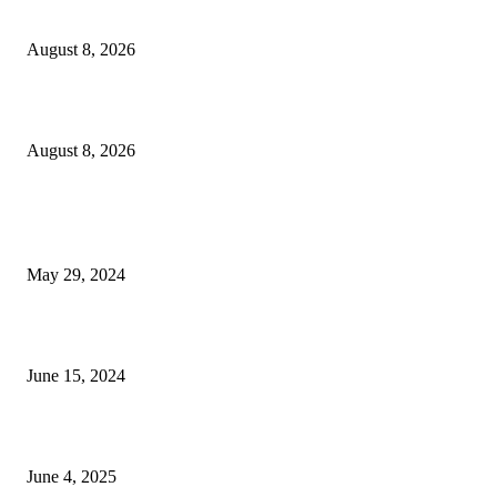
বাকৃবিতে প্রাণী চিকিৎসক ও গবেষকদের ৩২তম বৈজ্ঞানিক সম্মেলন উদ্বোধন
August 8, 2026
বিএসভিইআর এর ৩২তম বার্ষিক বৈজ্ঞানিক সম্মেলন ৭ থেকে ৯ আগস্ট
August 8, 2026
POPULAR NEWS
Workshop on Aus Paddy Cultivation and Production
May 29, 2024
সম্ভাবনাময় কাসাভা (শিমুল) আলু
June 15, 2024
Jobs in Supreme Seed company
June 4, 2025