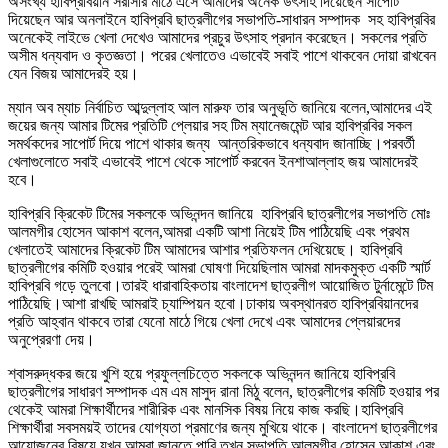
অসংখ্য হাবিপ্রবিয়ান সরাসরি মাঠে এসে আমাদের অনেক উৎসাহ দিয়েছেন সাপোর্ট
দিয়েছেন আর অনলাইনে হাবিপ্রবি ছাত্রলীগের সভাপতি-সাধারন সম্পাদক সহ হাবিপ্রবির
অনেকেই লাইভে খেলা দেখেও আমাদের প্রচুর উৎসাহ প্রদান করেছেন। সকলের প্রতি
অসীম ধন্যবাদ ও কৃতজ্ঞতা। পরের খেলাতেও এভাবেই সবাই পাশে থাকবেন দোয়া রাখবেন
যেন বিজয় আমাদেরই হয়।
ম্যান অব ম্যাচ নির্বাচিত আব্দুল্লাহ আল মারুফ তার অনুভূতি জানিয়ে বলেন,আমাদের এই
জয়ের জন্য আমার টিমের প্রতিটি প্লেয়ার সহ টিম ম্যানেজমেন্ট আর হাবিপ্রবির সকল
সমর্থকদের সাপোর্ট দিয়ে পাশে থাকার জন্য আন্তরিকভাবে ধন্যবাদ জানাচ্ছি।পরবর্তী
খেলাগুলোতে সবাই এভাবেই পাশে থেকে সাপোর্ট করবেন ইনশাআল্লাহ জয় আমাদেরই
হবে।
হাবিপ্রবি ক্রিকেট টিমের সকলকে অভিনন্দন জানিয়ে হাবিপ্রবি ছাত্রলীগের সভাপতি মোঃ
আলমগীর হোসেন আকাশ বলেন,আমরা একটি আশা নিয়েই টিম পাঠিয়েছি এবং প্রথম
খেলাতেই আমাদের ক্রিকেট টিম আমাদের আশার প্রতিফলন দেখিয়েছে। হাবিপ্রবি
ছাত্রলীগের কমিটি হওয়ার পরেই আমরা ঘোষণা দিয়েছিলাম আমরা মাদকমুক্ত একটি স্মার্ট
হাবিপ্রবি গড়ে তুলবো।তারই ধারাবাহিকতায় বাংলাদেশ ছাত্রলীগ আয়োজিত টুর্নামেন্টে টিম
পাঠিয়েছি।আশা রাখছি আমরাই চ্যাম্পিয়ন হবো।ঢাকায় অবস্থানরত হাবিপ্রবিয়ানদের
প্রতি আহ্বান থাকবে তারা যেনো মাঠে গিয়ে খেলা দেখে এবং আমাদের প্লেয়ারদের
অনুপ্রেরণা দেয়।
শ্বাসরুদ্ধকর জয়ে খুশি হয়ে প্রফুল্লচিত্তে সকলকে অভিনন্দন জানিয়ে হাবিপ্রবি
ছাত্রলীগের সাধারণ সম্পাদক এম এম মাসুদ রানা মিঠু বলেন, ছাত্রলীগের কমিটি হওয়ার পর
থেকেই আমরা শিক্ষার্থীদের শারীরিক এবং মানসিক বিষয় নিয়ে কাজ করছি।হাবিপ্রবি
শিক্ষার্থীরা সবসময়ই তাদের যোগ্যতা প্রমাণের জন্য মুখিয়ে থাকে। বাংলাদেশ ছাত্রলীগের
আয়োজনের বিষয়ে যখন আমরা জানতে পারি তখন সভাপতি আলমগীর হোসেন আকাশ এবং