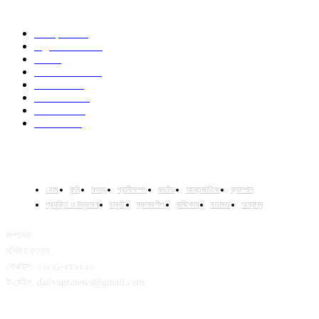
POPULAR CATEGORY
Campus
531
Agriculture
221
Job
43
International
32
National
29
Livestock
24
Fisheries
16
Column
15
হোম
কৃষি
মৎস্য
প্রানীসম্পদ
জাতীয়
আন্তর্জাতিক
ক্যাম্পাস
প্রযুক্তি ও উদ্ভাবন
চাকুরী
স্কলারশীপ
কৃষিকোষ
মতামত
অন্যান্য
সম্পাদক:
মশিউর রহমান
মোবাইল: ০১৫২১-৫৪৯৫২০
ই-মেইল: dailyagrinews@gmail.com