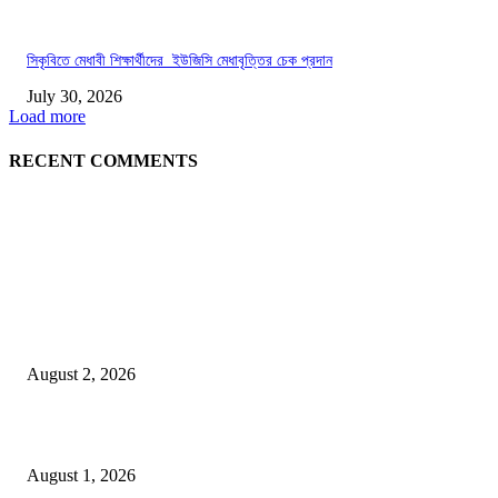
সিকৃবিতে মেধাবী শিক্ষার্থীদের ইউজিসি মেধাবৃত্তির চেক প্রদান
July 30, 2026
Load more
RECENT COMMENTS
LATEST NEWS
গাকৃবিতে ইয়াসের ব্যতিক্রমধর্মী উদ্যোগ,পরিচ্ছন্ন ক্যাম্পাস ও শব্দ দূষণ রোধে সচেতনতামূলক কর্ম
পালন
August 2, 2026
বাকৃবির দুই স্কুলের ২২ শিক্ষার্থীকে বৃত্তি প্রদান
August 1, 2026