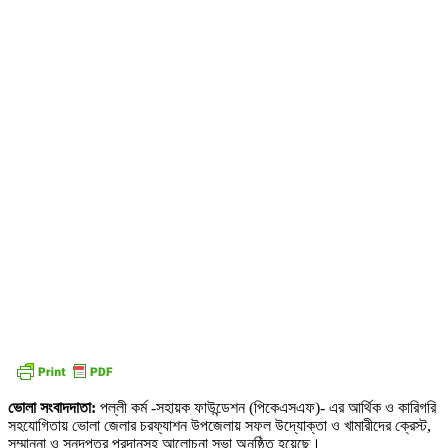
ভোলা সংবাদদাতা:
পল্লী কর্ম -সহায়ক ফাউন্ডেশন (পিকেএসএফ)- এর আর্থিক ও কারিগরি
সহযোগিতায় ভোলা জেলার চরফ্যাশন উপজেলায় সফল উদ্যোক্তা ও খামারীদের ক্রেস্ট,
সম্মাননা ও সনদপত্র প্রদানসহ আলোচনা সভা অনুষ্ঠিত হয়েছে।