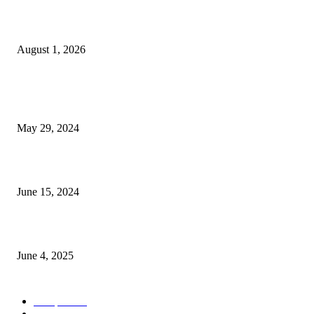
বাকৃবিতে সেন্ট্রাল ওরিয়েন্টেশন অনুষ্ঠিত
August 1, 2026
POPULAR NEWS
Workshop on Aus Paddy Cultivation and Production
May 29, 2024
সম্ভাবনাময় কাসাভা (শিমুল) আলু
June 15, 2024
Jobs in Supreme Seed company
June 4, 2025
POPULAR CATEGORY
Campus
528
Agriculture
221