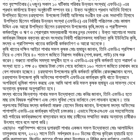
গত বৃহস্পতিবার (২৭জুন) সকাল ১০ ঘটিকায় পরিবার উন্নয়ন সংস্থা( এফডিএ) -এর
প্রধান কার্যালয়ে উক্ত অনুষ্ঠানটি সম্পন্ন হয়। উক্ত অনুষ্ঠানে প্রধান অতিথি হিসাবে
উপস্থিত ছিলেন চরফ্যাশন উপজেলা নির্বাহী অফিসার নওরীন হক এবং সভাপতি হিসাবে
উপস্থিত ছিলেন পরিবার উন্নয়ন সংস্থা (এফডিএ) এর নির্বাহী পরিচালক মোঃ কামাল
উদ্দিন এবং আরো উপস্থিত ছিলেন চরফ্যাশন উপজেলার কৃষি,মৎস্য ও প্রাণীসম্পদ
কর্মকর্তাবৃন্দ ও ঋণ ও প্রোগ্রাম সমন্বয়কারী শংকর চন্দ্র দেবনাথ। উক্ত আলোচনা সভায়
কার্যক্রম বিষয়ক বক্তব্য রাখেন সংস্থার নির্বাহী পরিচালকসহ সমন্বিত কৃষি ইউনিটের কৃষি,
মৎস্য ও প্রাণিসম্পদ খাতের কারিগরী কর্মকর্তাগণ ও আরো অনেকে।
কৃষি খাতের দক্ষিন আইচা শাখার সফল কৃষক মোঃ হুমায়ুন জানান, তিনি এফডিএ প্রশিক্ষণ
নিয়ে ও লোন নিয়ে ৪০ শতাংশ জমিতে নিরাপদ সবজির (শশা,করলা, লাউ) চাষ শুরু
করেন। শুরুতে নানাবিধ সমস্যা সম্মুখীন হলে ও এফডিএ-এর কৃষি কর্মকর্তা হতে পরামর্শ ও
সংস্থা হতে ১ লক্ষ ৫০ হাজার টাকা লোন পেয়ে বর্তমানে ১৬০ শতাংশ জমিতে চাষাবাদ করে
বেশ লাভবান হচ্ছেন। চরফ্যাশন উপজেলার কৃষি কর্মকর্তা কৃষিবিদ রোকনুজ্জামান বলেন,
চরফ্যাশন উপজেলা কৃষি অফিসের পাশাপাশি এফডিএর কার্যক্রম কৃষি খাতে উন্নয়নে
অপরিহার্য ভূমিকা পালন করছে এবং আমি আশা করি সফল কৃষক হুমায়ুন এর সাফল্য দেখে
অন্যান্য কৃষকরা অনুপ্রানিত হবে।
মৎস্য খাতের জিন্নাগড় শাখার সফল উদ্যোক্তা মোঃ কবির জানান, তিনি এফডিএ হতে
মাছ চাষ বিষয়ক প্রশিক্ষণ এবং লোন সুবিধা পেয়ে বর্তমানে বেশ লাভবান হচ্ছেন। তার
প্রশংসায় সিনিয়র মৎস্য কর্মকর্তা মারুফ হোসেন মিনার জানান, উপজেলা মৎস্য অফিসের
পাশাপাশি এফডি-এর কার্যক্রম সত্যিই চমৎকার। এভাবে পিকেএসএফ এর সহযোগিতায়
মাঠ পর্যায়ের কার্যক্রমগুলো বাস্তবায়ন করে মাছ চাষীদের সম্মানিত করায় অন্যান্য চাষীরাও
উৎসাহ পাবে বলে আশা করি।
এছাড়াও প্রাণিসম্পদ খাতের দুলারহাট শাখার একজন সফল উদ্যোক্তা মোঃ আলাউদ্দিন
তালুকদার বলেন, ২০২১ সালে তিনি সর্বপ্রথম ৪০০ ডিমের হাঁসের কৃত্রিম হ্যাচারি হতে
খাকি ক্যাম্পবেল, জিনডিং জাতের হাঁসের বাচ্চা উৎপাদন ও বিক্রি করে বর্তমানে এফডিএ