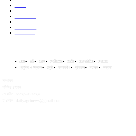
Job
43
International
32
National
29
Livestock
23
Fisheries
16
Column
15
হোম
কৃষি
মৎস্য
প্রানীসম্পদ
জাতীয়
আন্তর্জাতিক
ক্যাম্পাস
প্রযুক্তি ও উদ্ভাবন
চাকুরী
স্কলারশীপ
কৃষিকোষ
মতামত
অন্যান্য
সম্পাদক:
মশিউর রহমান
মোবাইল: ০১৫২১-৫৪৯৫২০
ই-মেইল: dailyagrinews@gmail.com
FOLLOW US