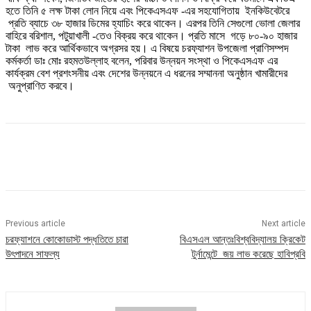
হতে তিনি ৫ লক্ষ টাকা লোন নিয়ে এবং পিকেএসএফ -এর সহযোগিতায় ইনকিউবেটরে
প্রতি ব্যাচে ৩৮ হাজার ডিমের হ্যাচিং করে থাকেন। এরপর তিনি সেগুলো ভোলা জেলার
বাহিরে বরিশাল, পটুয়াখালী -তেও বিক্রয় করে থাকেন। প্রতি মাসে গড়ে ৮০-৯০ হাজার
টাকা লাভ করে আর্থিকভাবে অগ্রসর হয়। এ বিষয়ে চরফ্যাশন উপজেলা প্রাণিসম্পদ
কর্মকর্তা ডাঃ মোঃ রহমতউল্লাহ বলেন, পরিবার উন্নয়ন সংস্থা ও পিকেএসএফ এর
কার্যক্রম বেশ প্রশংসনীয় এবং দেশের উন্নয়নে এ ধরনের সম্মাননা অনুষ্ঠান খামারীদের
অনুপ্রাণিত করবে।
Previous article
Next article
চরফ্যাশনে কোকোডাস্ট পদ্ধতিতে চারা
বিএসএল আন্তঃবিশ্ববিদ্যালয় ক্রিকেট
উৎপাদনে সাফল্য
টুর্নামেন্টে জয় লাভ করেছে হাবিপ্রবি