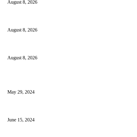
August 8, 2026
বাকৃবিতে প্রাণী চিকিৎসক ও গবেষকদের ৩২তম বৈজ্ঞানিক সম্মেলন উদ্বোধন
August 8, 2026
বিএসভিইআর এর ৩২তম বার্ষিক বৈজ্ঞানিক সম্মেলন ৭ থেকে ৯ আগস্ট
August 8, 2026
POPULAR NEWS
Workshop on Aus Paddy Cultivation and Production
May 29, 2024
সম্ভাবনাময় কাসাভা (শিমুল) আলু
June 15, 2024