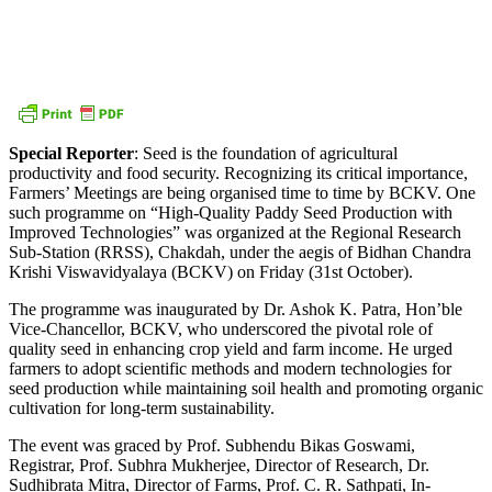
Special Reporter
: Seed is the foundation of agricultural
productivity and food security. Recognizing its critical importance,
Farmers’ Meetings are being organised time to time by BCKV. One
such programme on “High-Quality Paddy Seed Production with
Improved Technologies” was organized at the Regional Research
Sub-Station (RRSS), Chakdah, under the aegis of Bidhan Chandra
Krishi Viswavidyalaya (BCKV) on Friday (31st October).
The programme was inaugurated by Dr. Ashok K. Patra, Hon’ble
Vice-Chancellor, BCKV, who underscored the pivotal role of
quality seed in enhancing crop yield and farm income. He urged
farmers to adopt scientific methods and modern technologies for
seed production while maintaining soil health and promoting organic
cultivation for long-term sustainability.
The event was graced by Prof. Subhendu Bikas Goswami,
Registrar, Prof. Subhra Mukherjee, Director of Research, Dr.
Sudhibrata Mitra, Director of Farms, Prof. C. R. Sathpati, In-