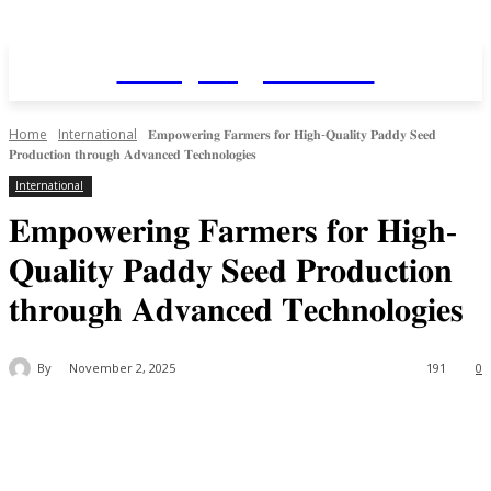
Daily AgriNews
Home
International
𝐄𝐦𝐩𝐨𝐰𝐞𝐫𝐢𝐧𝐠 𝐅𝐚𝐫𝐦𝐞𝐫𝐬 𝐟𝐨𝐫 𝐇𝐢𝐠𝐡-𝐐𝐮𝐚𝐥𝐢𝐭𝐲 𝐏𝐚𝐝𝐝𝐲 𝐒𝐞𝐞𝐝
𝐏𝐫𝐨𝐝𝐮𝐜𝐭𝐢𝐨𝐧 𝐭𝐡𝐫𝐨𝐮𝐠𝐡 𝐀𝐝𝐯𝐚𝐧𝐜𝐞𝐝 𝐓𝐞𝐜𝐡𝐧𝐨𝐥𝐨𝐠𝐢𝐞𝐬
International
𝐄𝐦𝐩𝐨𝐰𝐞𝐫𝐢𝐧𝐠 𝐅𝐚𝐫𝐦𝐞𝐫𝐬 𝐟𝐨𝐫 𝐇𝐢𝐠𝐡-
𝐐𝐮𝐚𝐥𝐢𝐭𝐲 𝐏𝐚𝐝𝐝𝐲 𝐒𝐞𝐞𝐝 𝐏𝐫𝐨𝐝𝐮𝐜𝐭𝐢𝐨𝐧
𝐭𝐡𝐫𝐨𝐮𝐠𝐡 𝐀𝐝𝐯𝐚𝐧𝐜𝐞𝐝 𝐓𝐞𝐜𝐡𝐧𝐨𝐥𝐨𝐠𝐢𝐞𝐬
By
November 2, 2025
191
0