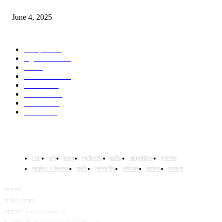
Jobs in Supreme Seed company
June 4, 2025
POPULAR CATEGORY
Campus
531
Agriculture
221
Job
43
International
32
National
29
Livestock
24
Fisheries
16
Column
15
হোম
কৃষি
মৎস্য
প্রানীসম্পদ
জাতীয়
আন্তর্জাতিক
ক্যাম্পাস
প্রযুক্তি ও উদ্ভাবন
চাকুরী
স্কলারশীপ
কৃষিকোষ
মতামত
অন্যান্য
সম্পাদক:
মশিউর রহমান
মোবাইল: ০১৫২১-৫৪৯৫২০