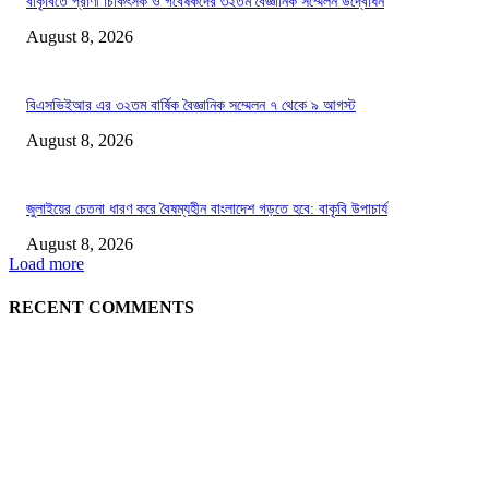
বাকৃবিতে প্রাণী চিকিৎসক ও গবেষকদের ৩২তম বৈজ্ঞানিক সম্মেলন উদ্বোধন
August 8, 2026
বিএসভিইআর এর ৩২তম বার্ষিক বৈজ্ঞানিক সম্মেলন ৭ থেকে ৯ আগস্ট
August 8, 2026
জুলাইয়ের চেতনা ধারণ করে বৈষম্যহীন বাংলাদেশ গড়তে হবে: বাকৃবি উপাচার্য
August 8, 2026
Load more
RECENT COMMENTS
LATEST NEWS
Govt plans specialised veterinary hospital in every division: Tuku