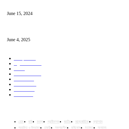
সম্ভাবনাময় কাসাভা (শিমুল) আলু
June 15, 2024
Jobs in Supreme Seed company
June 4, 2025
POPULAR CATEGORY
Campus
528
Agriculture
221
Job
43
International
32
National
29
Livestock
23
Fisheries
16
Column
15
হোম
কৃষি
মৎস্য
প্রানীসম্পদ
জাতীয়
আন্তর্জাতিক
ক্যাম্পাস
প্রযুক্তি ও উদ্ভাবন
চাকুরী
স্কলারশীপ
কৃষিকোষ
মতামত
অন্যান্য