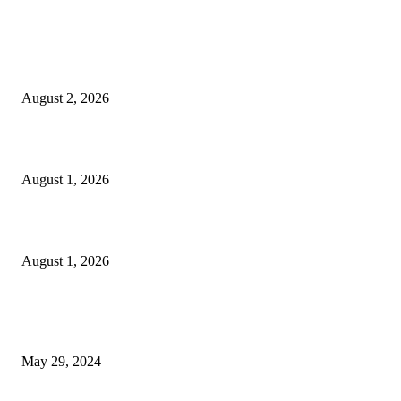
LATEST NEWS
গাকৃবিতে ইয়াসের ব্যতিক্রমধর্মী উদ্যোগ,পরিচ্ছন্ন ক্যাম্পাস ও শব্দ দূষণ রোধে সচেতনতামূলক কর্ম
পালন
August 2, 2026
বাকৃবির দুই স্কুলের ২২ শিক্ষার্থীকে বৃত্তি প্রদান
August 1, 2026
বাকৃবিতে সেন্ট্রাল ওরিয়েন্টেশন অনুষ্ঠিত
August 1, 2026
POPULAR NEWS
Workshop on Aus Paddy Cultivation and Production
May 29, 2024