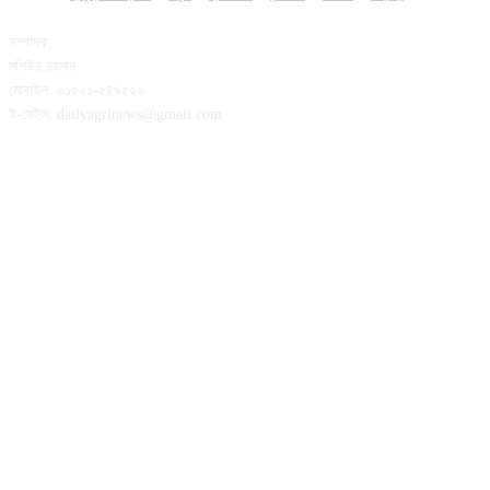
সম্পাদক:
মশিউর রহমান
মোবাইল: ০১৫২১-৫৪৯৫২০
ই-মেইল: dailyagrinews@gmail.com
FOLLOW US