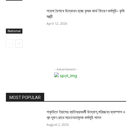
পহেলা বৈশাখে উদ্বোধন হচ্ছে কৃষক কার্ড বিতরণ কর্মসূচি- কৃষি
মন্ত্রী
April 12, 2026
National
- Advertisment -
MOST POPULAR
গাকৃবিতে ইয়াসের ব্যতিক্রমধর্মী উদ্যোগ,পরিচ্ছন্ন ক্যাম্পাস ও
শব্দ দূষণ রোধে সচেতনতামূলক কর্মসূচি পালন
August 2, 2026