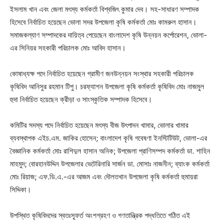
ইসলাম খান এবং জেলা মৎস্য কর্মকর্তা বিশ্বজিৎ কুমার দেব। সহ-সাধারণ সম্পাদক
হিসেবে নির্বাচিত হয়েছেন ভোলা সদর উপজেলা কৃষি কর্মকর্তা মোঃ কামরুল হাসান।
সমাজকল্যাণ সম্পাদকের দায়িত্ব পেয়েছেন বাংলাদেশ কৃষি উন্নয়ন কর্পোরেশন, ভোলা-
এর সিনিয়র সহকারী পরিচালক মোঃ আবিদ হাসান।
কোষাধ্যক্ষ পদে নির্বাচিত হয়েছেন গ্রামীণ জনউন্নয়ন সংস্থার সহকারী পরিচালক
কৃষিবিদ আনিসুর রহমান টিপু। চরফ্যাশন উপজেলা কৃষি কর্মকর্তা কৃষিবিদ মোঃ নাজমুল
হুদা নির্বাচিত হয়েছেন ক্রীড়া ও সাংস্কৃতিক সম্পাদক হিসেবে।
কমিটির সদস্য পদে নির্বাচিত হয়েছেন মৎস্য বীজ উৎপাদন খামার, ভোলার খামার
ব্যবস্থাপক এইচ.এম. জাকির হোসেন; বাংলাদেশ কৃষি গবেষণা ইনস্টিটিউট, ভোলা-এর
বৈজ্ঞানিক কর্মকর্তা মোঃ রাশিদুল হাসান অনিক; উপজেলা প্রাণিসম্পদ কর্মকর্তা ডা. শাহিন
মাহমুদ; বোরহানউদ্দিন উপজেলার ভেটেরিনারি সার্জন ডা. মোসাঃ নাজনীন; ব্যাংক কর্মকর্তা
মোঃ রিয়াজ; এফ.ডি.এ.-এর আজম এবং দৌলতখান উপজেলা কৃষি কর্মকর্তা হুমায়রা
সিদ্দিকা।
উপস্থিত কৃষিবিদদের স্বতঃস্ফূর্ত অংশগ্রহণ ও গণতান্ত্রিক পদ্ধতিতে গঠিত এই