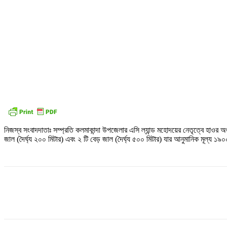
নিজস্ব সংবাদদাতাঃ সম্প্রতি কলমাকান্দা উপজেলার এসি ল্যান্ড মহোদয়ের নেতৃত্বে হাওর 
জাল (দৈর্ঘ্য ২০০ মিটার) এবং ২ টি বেড় জাল (দৈর্ঘ্য ৫০০ মিটার) যার আনুমানিক মূল্য ১৯০০
Share