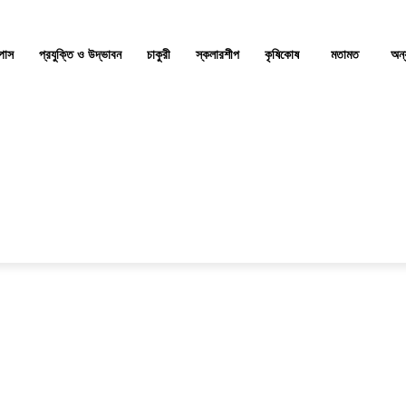
্পাস
প্রযুক্তি ও উদ্ভাবন
চাকুরী
স্কলারশীপ
কৃষিকোষ
মতামত
অন্