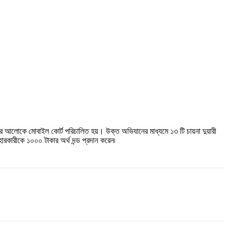
 এর আলোকে মোবাইল কোর্ট পরিচালিত হয়। উক্ত অভিযানের মাধ্যমে ১৩ টি চায়না দুয়ারী
বহারকারীকে ১০০০ টাকার অর্থ দন্ড প্রদান করেন৷