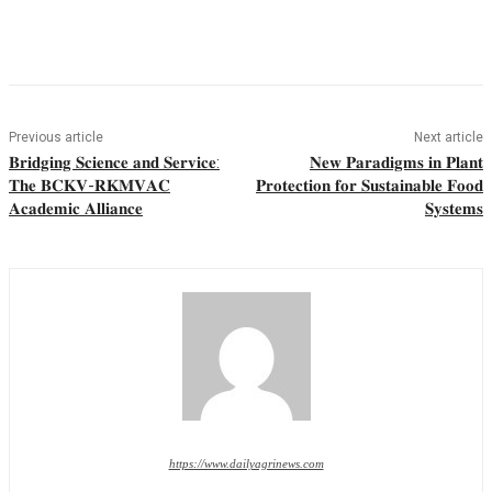
Previous article
Next article
𝐁𝐫𝐢𝐝𝐠𝐢𝐧𝐠 𝐒𝐜𝐢𝐞𝐧𝐜𝐞 𝐚𝐧𝐝 𝐒𝐞𝐫𝐯𝐢𝐜𝐞:
𝐍𝐞𝐰 𝐏𝐚𝐫𝐚𝐝𝐢𝐠𝐦𝐬 𝐢𝐧 𝐏𝐥𝐚𝐧𝐭
𝐓𝐡𝐞 𝐁𝐂𝐊𝐕-𝐑𝐊𝐌𝐕𝐀𝐂
𝐏𝐫𝐨𝐭𝐞𝐜𝐭𝐢𝐨𝐧 𝐟𝐨𝐫 𝐒𝐮𝐬𝐭𝐚𝐢𝐧𝐚𝐛𝐥𝐞 𝐅𝐨𝐨𝐝
𝐀𝐜𝐚𝐝𝐞𝐦𝐢𝐜 𝐀𝐥𝐥𝐢𝐚𝐧𝐜𝐞
𝐒𝐲𝐬𝐭𝐞𝐦𝐬
https://www.dailyagrinews.com