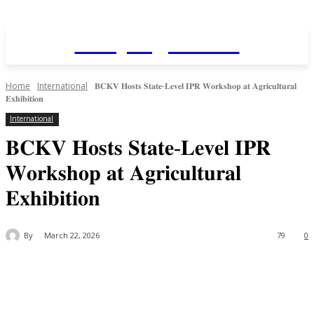
Daily AgriNews
Home
International
𝐁𝐂𝐊𝐕 𝐇𝐨𝐬𝐭𝐬 𝐒𝐭𝐚𝐭𝐞-𝐋𝐞𝐯𝐞𝐥 𝐈𝐏𝐑 𝐖𝐨𝐫𝐤𝐬𝐡𝐨𝐩 𝐚𝐭 𝐀𝐠𝐫𝐢𝐜𝐮𝐥𝐭𝐮𝐫𝐚𝐥
𝐄𝐱𝐡𝐢𝐛𝐢𝐭𝐢𝐨𝐧
International
𝐁𝐂𝐊𝐕 𝐇𝐨𝐬𝐭𝐬 𝐒𝐭𝐚𝐭𝐞-𝐋𝐞𝐯𝐞𝐥 𝐈𝐏𝐑
𝐖𝐨𝐫𝐤𝐬𝐡𝐨𝐩 𝐚𝐭 𝐀𝐠𝐫𝐢𝐜𝐮𝐥𝐭𝐮𝐫𝐚𝐥
𝐄𝐱𝐡𝐢𝐛𝐢𝐭𝐢𝐨𝐧
By
March 22, 2026
79
0