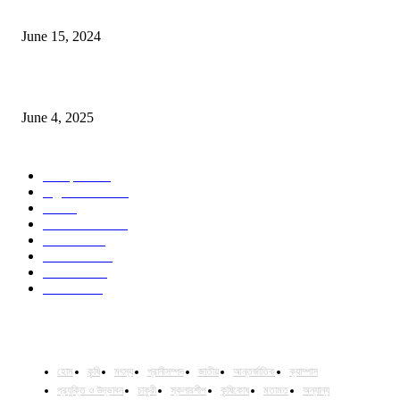
সম্ভাবনাময় কাসাভা (শিমুল) আলু
June 15, 2024
Jobs in Supreme Seed company
June 4, 2025
POPULAR CATEGORY
Campus
531
Agriculture
221
Job
43
International
32
National
29
Livestock
24
Fisheries
16
Column
15
হোম
কৃষি
মৎস্য
প্রানীসম্পদ
জাতীয়
আন্তর্জাতিক
ক্যাম্পাস
প্রযুক্তি ও উদ্ভাবন
চাকুরী
স্কলারশীপ
কৃষিকোষ
মতামত
অন্যান্য