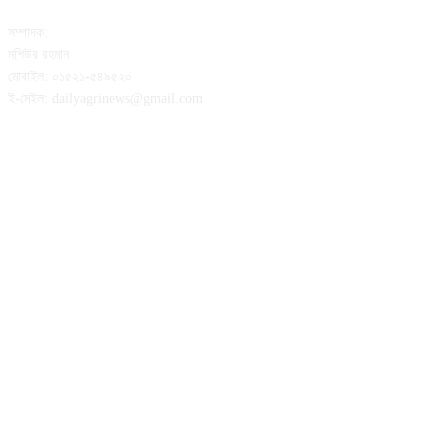
সম্পাদক:
মশিউর রহমান
মোবাইল: ০১৫২১-৫৪৯৫২০
ই-মেইল: dailyagrinews@gmail.com
FOLLOW US