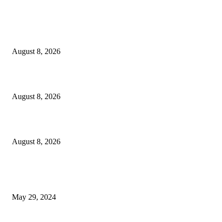
LATEST NEWS
Govt plans specialised veterinary hospital in every division: Tuku
August 8, 2026
বাকৃবিতে প্রাণী চিকিৎসক ও গবেষকদের ৩২তম বৈজ্ঞানিক সম্মেলন উদ্বোধন
August 8, 2026
বিএসভিইআর এর ৩২তম বার্ষিক বৈজ্ঞানিক সম্মেলন ৭ থেকে ৯ আগস্ট
August 8, 2026
POPULAR NEWS
Workshop on Aus Paddy Cultivation and Production
May 29, 2024